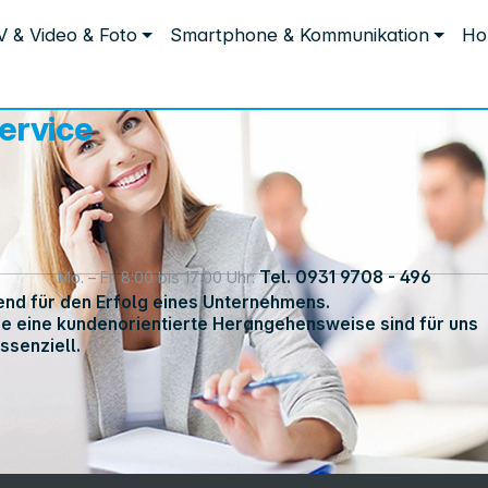
Service
Inform
V & Video & Foto
Smartphone & Kommunikation
Ho
Service
Unterne
eSupport
Sortiment
Shop-Guide
Dienstlei
ervice
Downloads
Unsere M
FAQ
Unser T
Aktuelles
Versandb
MediaSu
Tel. 0931 9708 - 496
Mo. – Fr. 8:00 bis 17:00 Uhr:
dend für den Erfolg eines Unternehmens.
ie eine kundenorientierte Herangehensweise sind für uns
ssenziell.