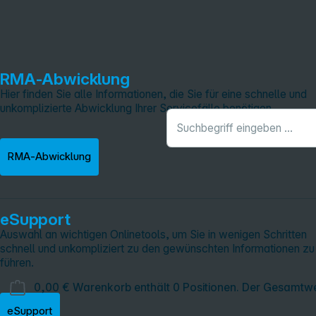
RMA‑Abwicklung
Hier finden Sie alle Informationen, die Sie für eine schnelle und
unkomplizierte Abwicklung Ihrer Servicefälle benötigen.
RMA‑Abwicklung
eSupport
Auswahl an wichtigen Onlinetools, um Sie in wenigen Schritten
schnell und unkompliziert zu den gewünschten Informationen zu
führen.
0,00 €
Warenkorb enthält 0 Positionen. Der Gesamtwe
eSupport