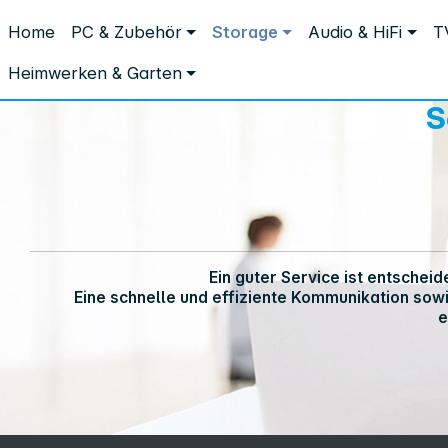
Distribution ohne Umwege
Home
PC & Zubehör
Storage
Audio & HiFi
T
Service
Service
Heimwerken & Garten
S
Service-Hotline:
Ein guter Service ist entschei
+49 931 9708–496
Eine schnelle und effiziente Kommunikation sow
e
Mo. - Fr.: 08:00 - 17:00 Uhr