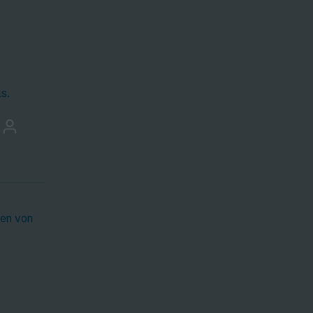
s.
gen von