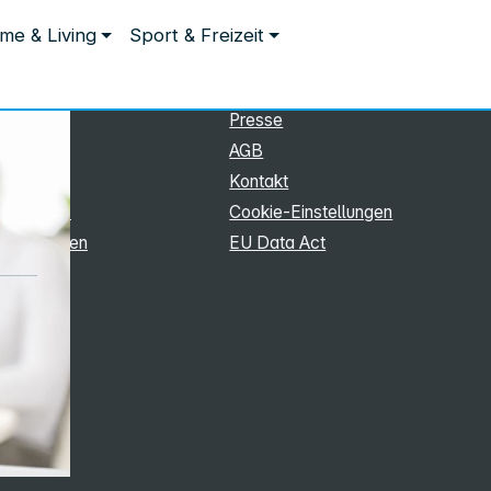
ationen
Rechtliches
me & Living
Sport & Freizeit
hmen
Impressum
Datenschutz
stungen
Presse
arken
AGB
eam
Kontakt
 & Trends
Cookie‑Einstellungen
edingungen
EU Data Act
pply