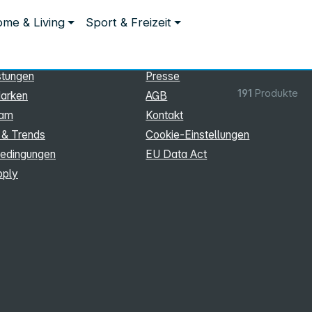
ationen
Rechtliches
me & Living
Sport & Freizeit
hmen
Impressum
Datenschutz
stungen
Presse
191
Produkte
arken
AGB
eam
Kontakt
 & Trends
Cookie‑Einstellungen
edingungen
EU Data Act
pply