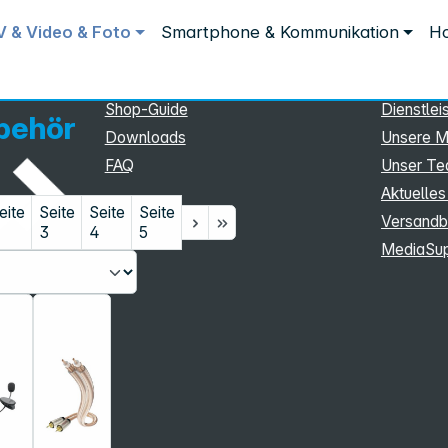
Service
Inform
V & Video & Foto
Smartphone & Kommunikation
Ho
Service
Unterne
eSupport
Sortiment
Shop-Guide
Dienstlei
behör
Downloads
Unsere M
FAQ
Unser T
Aktuelles
eite
Seite
Seite
Seite
Versandb
3
4
5
MediaSu