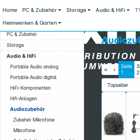
Distribution ohne Umwege
Home
PC & Zubehör
Storage
Audio & HiFi
T
Audio & HiFi
Audiozubehör
Heimwerken & Garten
PC & Zubehör
Audiozu
Storage
Audio & HiFi
Seite
S
Portable Audio analog
1
2
Portable Audio digital
Service-Hotline:
HiFi-Komponenten
+49 931 9708–496
Hifi-Anlagen
Mo. - Fr.: 08:00 - 17:00 Uhr
Audiozubehör
Zubehör Mikrofone
Mikrofone