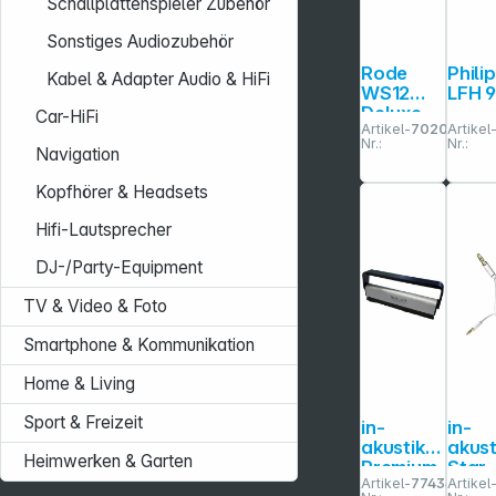
Schallplattenspieler Zubehör
Sonstiges Audiozubehör
Rode
Phili
Kabel & Adapter Audio & HiFi
WS12
LFH 
Deluxe
Car-HiFi
Artikel-
702046
Artikel
Fellwind
Nr.:
Nr.:
schutz
Navigation
Kopfhörer & Headsets
Hifi-Lautsprecher
DJ-/Party-Equipment
TV & Video & Foto
Smartphone & Kommunikation
Home & Living
Sport & Freizeit
in-
in-
akustik
akust
Heimwerken & Garten
Premium
Star
Artikel-
774349
Artikel
Kohlefas
Audi