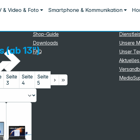
Service
Inform
 & Video & Foto
Smartphone & Kommunikation
Hom
Service
Unterne
eSupport
Sortiment
Shop-Guide
Dienstlei
Downloads
Unsere M
 (ab 13")
FAQ
Unser T
Aktuelles
Versandb
e
Seite
Seite
Seite
MediaSu
3
4
5