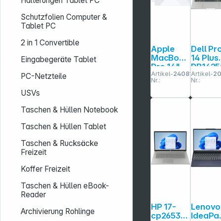
Halterungen Tablet PC
Schutzfolien Computer &
Tablet PC
2 in 1 Convertible
Apple
Dell Pr
MacBook
14 Plus
Eingabegeräte Tablet
Pro 14"
PB1425
Artikel-
240811
Artikel-
2
Space
PC-Netzteile
Nr.:
Nr.:
Schwarz
USVs
M5 32GB
1TB SSD
Taschen & Hüllen Notebook
Taschen & Hüllen Tablet
Taschen & Rucksäcke
Freizeit
Koffer Freizeit
Taschen & Hüllen eBook-
Reader
HP 17-
Lenovo
Archivierung Rohlinge
cp2653n
IdeaPa