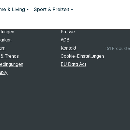
ationen
Rechtliches
e & Living
Sport & Freizeit
hmen
Impressum
Datenschutz
stungen
Presse
arken
AGB
eam
Kontakt
161
Produkte
 & Trends
Cookie‑Einstellungen
edingungen
EU Data Act
pply