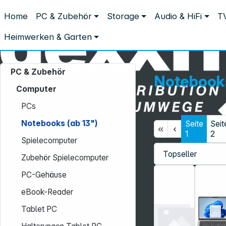
Distribution ohne Umwege
Home
PC & Zubehör
Storage
Audio & HiFi
TV
PC & Zubehör
Computer
Notebooks (ab 13")
Notebooks (ab 13")
Heimwerken & Garten
PC & Zubehör
Notebooks
Computer
PCs
Notebooks (ab 13")
Seite
Seit
Service-Hotline:
1
2
Spielecomputer
+49 931 9708–496
Zubehör Spielecomputer
Mo. - Fr.: 08:00 - 17:00 Uhr
PC-Gehäuse
eBook-Reader
Tablet PC