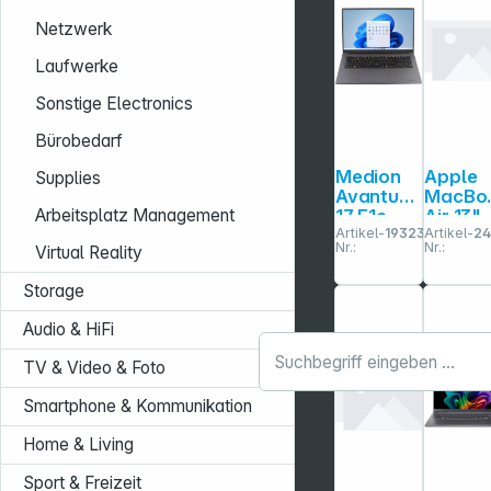
Netzwerk
Laufwerke
Sonstige Electronics
Bürobedarf
Medion
Apple
Supplies
Avantum
MacBo
Arbeitsplatz Management
17 E1e
Air 13"
Artikel-
193232
Artikel-
24
43,9cm
Polarst
Nr.:
Nr.:
Virtual Reality
(17,3")
n M5
N100 4GB
24GB 1
Storage
128GB
SSD
Audio & HiFi
TV & Video & Foto
Smartphone & Kommunikation
Home & Living
Sport & Freizeit