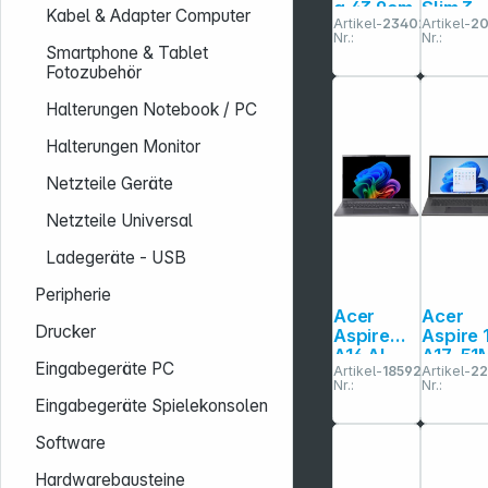
g 43,9cm
Slim 3
Kabel & Adapter Computer
Artikel-
234028
Artikel-
2
(17,3")Ry
15Q8X1
Nr.:
Nr.:
zen 5
39,6cm
Smartphone & Tablet
16GB
(15,6") 
Fotozubehör
512GB
16GB 1
SSD
Halterungen Notebook / PC
Halterungen Monitor
Netzteile Geräte
Netzteile Universal
Ladegeräte - USB
Peripherie
Acer
Acer
Drucker
Aspire
Aspire 
A16 AI
A17-51
Eingabegeräte PC
Artikel-
185924
Artikel-
2
Noteboo
55NU
Nr.:
Nr.:
k steel
43,9cm
Eingabegeräte Spielekonsolen
gray
(17,3")
(A16-
16GB 1
Software
61M-
SSD
R194)
Hardwarebausteine