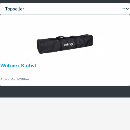
Walimex Stativtasche 95cm für 2 Stative
Artikel-Nr.:
628866