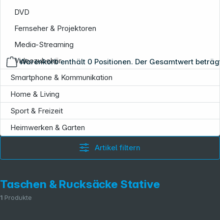
DVD
Fernseher & Projektoren
Media-Streaming
Videozubehör
Warenkorb enthält 0 Positionen. Der Gesamtwert beträg
Smartphone & Kommunikation
Home & Living
Sport & Freizeit
Copyright © 2001 - 2026 dexxIT. Alle Rechte vorbehalten.
Heimwerken & Garten
Artikel filtern
Taschen & Rucksäcke Stative
1
Produkte