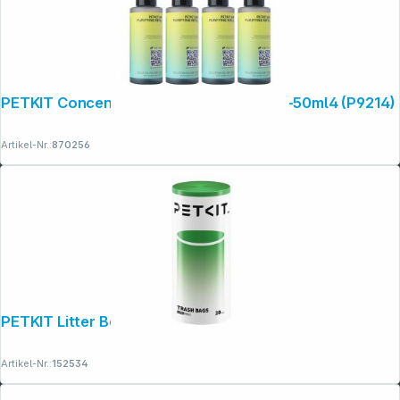
PETKIT Concentrated Air Purifying Refill-50ml4 (P9214)
Artikel-Nr.:
870256
PETKIT Litter Box Trash Bag (P99042)
Artikel-Nr.:
152534