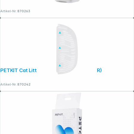
Artikel-Nr.:
870263
PETKIT Cat Litter Remover- 3pcs (P9220R)
Artikel-Nr.:
870242