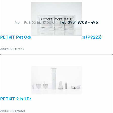
Tel. 0931 9708 - 496
Mo. – Fr. 8:00 bis 17:00 Uhr:
PETKIT Pet Odor Eliminator N50 2.0 - 3pcs (P9223)
Rechtliches
Artikel-Nr.:
117436
PETKIT 2 in 1 Pet Trimmer Pro (PK413)
Artikel-Nr.:
870221