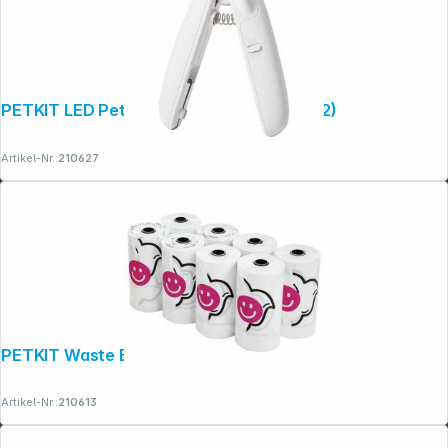
PETKIT LED Pet Nail Clipper PRO (PK2302)
Artikel-Nr.:
210627
PETKIT Waste Bag Refill-8 rolls
Artikel-Nr.:
210613