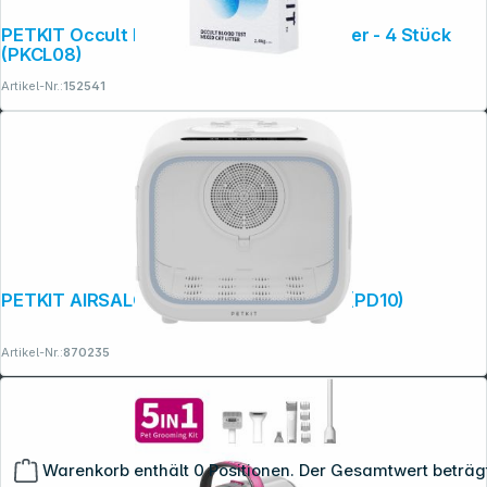
PETKIT Occult Blood Test Mixed Cat Litter - 4 Stück
(PKCL08)
Artikel-Nr.:
152541
PETKIT AIRSALON Max Smart Pet Dryer (PD10)
Artikel-Nr.:
870235
Warenkorb enthält 0 Positionen. Der Gesamtwert beträg