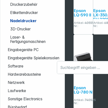
Druckerzubehör
Epson
Epson
Etikettendrucker
LQ-590 II
LX-350
EU 220
Nadeldrucker
Artikel-
405554
Artikel-
68
Nr.:
Nr.:
3D-Drucker
Laser- &
Fertigungsmaschinen
Eingabegeräte PC
Eingabegeräte Spielekonsolen
Software
Hardwarebausteine
Netzwerk
Epson
Laufwerke
LQ-780 N
Sonstige Electronics
Artikel-
740525
Nr.:
Bürobedarf