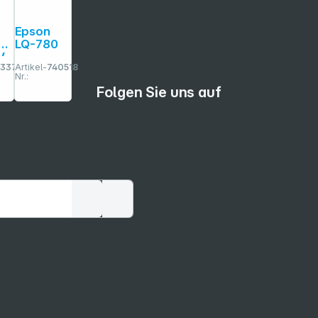
Epson
LQ-780
V
3375
Artikel-
740518
Nr.:
Folgen Sie uns auf