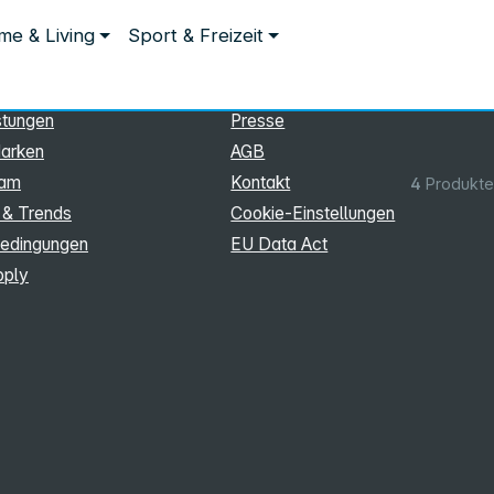
ationen
Rechtliches
e & Living
Sport & Freizeit
hmen
Impressum
Datenschutz
stungen
Presse
arken
AGB
eam
Kontakt
4
Produkte
 & Trends
Cookie‑Einstellungen
edingungen
EU Data Act
pply