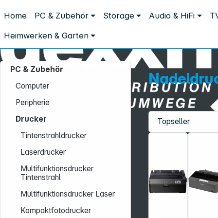
Distribution ohne Umwege
Home
PC & Zubehör
Storage
Audio & HiFi
TV
PC & Zubehör
Drucker
Nadeldrucker
Nadeldrucker
Heimwerken & Garten
PC & Zubehör
Nadeldru
Computer
Peripherie
Drucker
Service-Hotline:
Tintenstrahldrucker
+49 931 9708–496
Laserdrucker
Mo. - Fr.: 08:00 - 17:00 Uhr
Multifunktionsdrucker
Tintenstrahl
Multifunktionsdrucker Laser
Kompaktfotodrucker