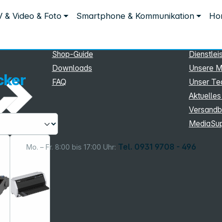
Service
Inform
 & Video & Foto
Smartphone & Kommunikation
Hom
Service
Unterne
eSupport
Sortiment
Shop-Guide
Dienstlei
Downloads
Unsere M
cker
FAQ
Unser T
Aktuelles
Versandb
MediaSu
Tel. 0931 9708 - 496
Mo. – Fr. 8:00 bis 17:00 Uhr: