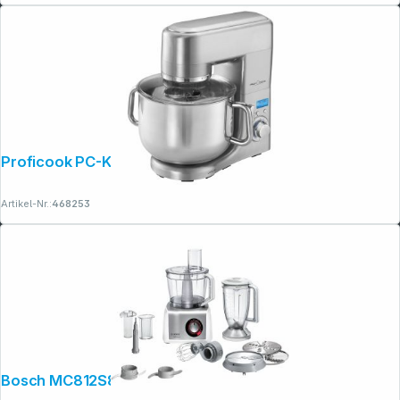
Proficook PC-KM 1096
Copyright © 2001 - 2026 dexxIT. Alle Rechte vorbehalten.
Artikel-Nr.:
468253
Bosch MC812S814 Foodprocessor