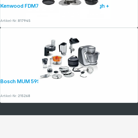
Kenwood FDM72.990SS Multipro XL Weigh +
Artikel-Nr.:
817945
Bosch MUM 59S81DE MUM 5, Series 4
Artikel-Nr.:
215268