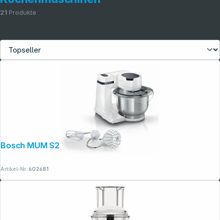
21
Produkte
Bosch MUM S2 EW00
Folgen Sie uns auf
Artikel-Nr.:
602681