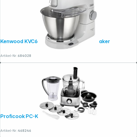
Kenwood KVC65.001WH Titanium Chef Baker
Artikel-Nr.:
684028
Proficook PC-KM 1063
Artikel-Nr.:
468246