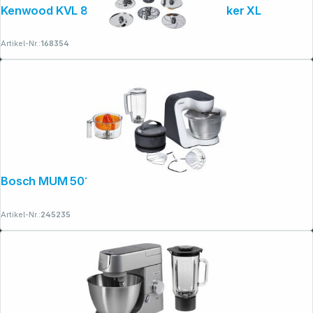
Kenwood KVL 85.594SI Titanium Chef Baker XL
Artikel-Nr.:
168354
Bosch MUM 50123 MUM 5, Serie 4
Artikel-Nr.:
245235