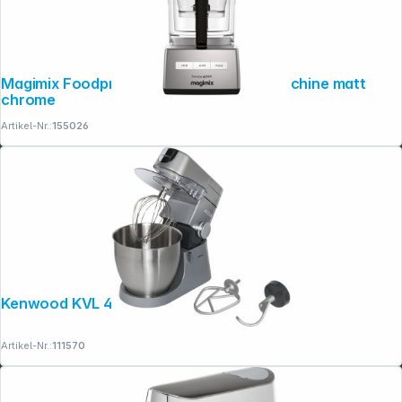
Magimix Foodpro CS4200XL Küchenmaschine matt
chrome
Artikel-Nr.:
155026
Kenwood KVL 4100S Chef XL
Artikel-Nr.:
111570