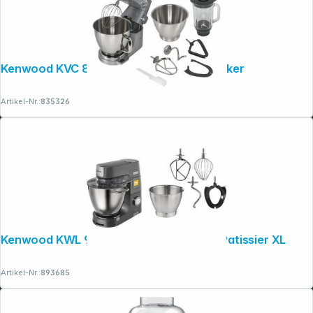
Kenwood KVC 85.314SI Titanium Chef Baker
Artikel-Nr.:
835326
Kenwood KWL 90.004 SI Titanium Chef Patissier XL
Artikel-Nr.:
893685