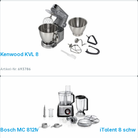
Kenwood KVL 85.004SI
Artikel-Nr.:
693786
Bosch MC 812M814 Foodprocessor MultiTalent 8 schw