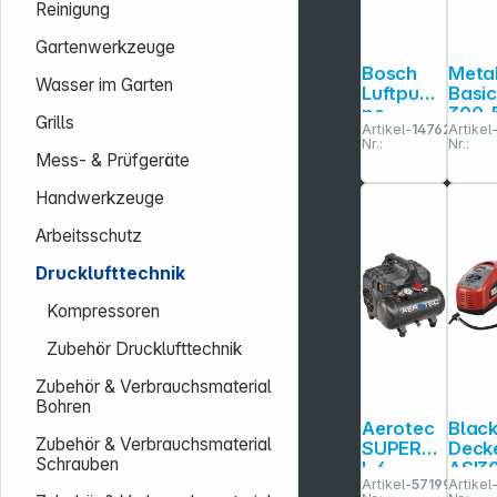
Reinigung
Gartenwerkzeuge
Bosch
Meta
Wasser im Garten
Luftpum
Basi
pe
300-
Grills
Artikel-
147627
Artikel
Universa
Komp
Nr.:
Nr.:
lPump
sor
Mess- & Prüfgeräte
18V
Handwerkzeuge
Arbeitsschutz
Drucklufttechnik
Kompressoren
Zubehör Drucklufttechnik
Zubehör & Verbrauchsmaterial
Bohren
Aerotec
Black
Zubehör & Verbrauchsmaterial
SUPERSI
Deck
Schrauben
L 6
ASI3
Artikel-
571993
Artikel
Kolbenk
Komp