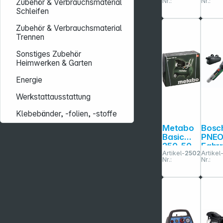
Nr.:
Nr.:
Zubehör & Verbrauchsmaterial
ompress
sor
Schleifen
or
Zubehör & Verbrauchsmaterial
Trennen
Sonstiges Zubehör
Heimwerken & Garten
Energie
Werkstattausstattung
Klebebänder, -folien, -stoffe
Metabo
Bosc
Basic
PNEO
250-50
Fahr
Artikel-
250261
Artikel
Kompres
asch
Nr.:
Nr.:
sor
Akku
Druck
pum