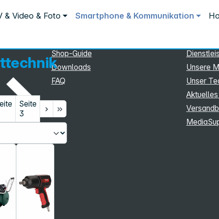
Service
Inform
 & Video & Foto
Smartphone & Kommunikation
Ho
Service
Unterne
eSupport
Sortiment
Shop-Guide
Dienstlei
ttechnik
Downloads
Unsere M
FAQ
Unser T
Aktuelles
eite
Seite
Versandb
3
MediaSu