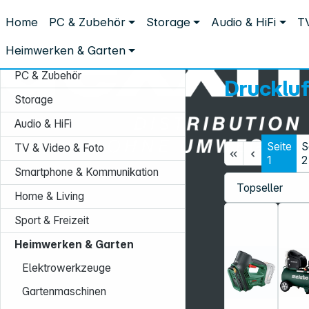
Distribution ohne Umwege
Home
PC & Zubehör
Storage
Audio & HiFi
TV
Heimwerken & Garten
Drucklufttechnik
Heimwerken & Garten
PC & Zubehör
Druckluf
Storage
Audio & HiFi
Seite
S
TV & Video & Foto
1
2
Smartphone & Kommunikation
Service-Hotline:
Home & Living
+49 931 9708–496
Sport & Freizeit
Mo. - Fr.: 08:00 - 17:00 Uhr
Heimwerken & Garten
Elektrowerkzeuge
Gartenmaschinen