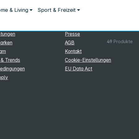
ationen
Rechtliches
me & Living
Sport & Freizeit
hmen
Impressum
Datenschutz
stungen
Presse
49
Produkte
arken
AGB
eam
Kontakt
 & Trends
Cookie‑Einstellungen
edingungen
EU Data Act
pply