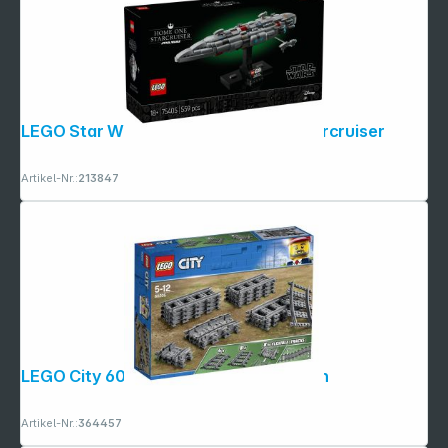
LEGO Star Wars 75405 Home One Starcruiser
Artikel-Nr.:
213847
LEGO City 60205 Schienen und Kurven
Artikel-Nr.:
364457