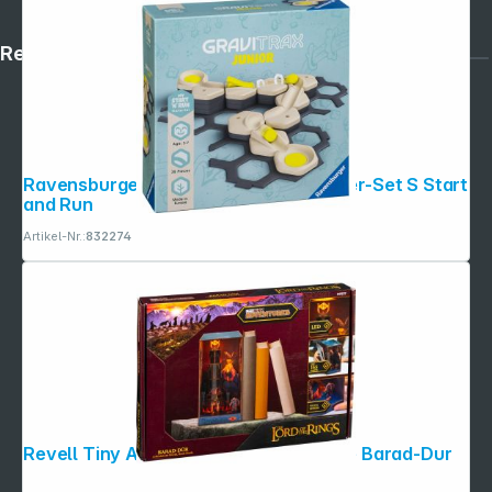
Rechtliches
Ravensburger GraviTrax Junior Starter-Set S Start
and Run
Artikel-Nr.:
832274
Revell Tiny Adventures Herr der Ringe Barad-Dur