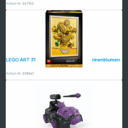
Artikel-Nr.:
267152
Folgen Sie uns auf
LEGO ART 31215 Vincent van Gogh Sonnenblumen
Artikel-Nr.:
228561