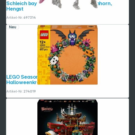
Schleich bayala 70725 Regenbogeneinhorn,
Hengst
Artikel-Nr.:
697314
Neu
LEGO Seasons and Occasions 40825
Halloweenkranz
Artikel-Nr.:
274019