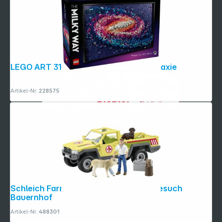
LEGO ART 31212 Die Milchstraßen-Galaxie
Artikel-Nr.:
228575
Schleich Farm World 42503 Tierarztbesuch
Bauernhof
Artikel-Nr.:
488301