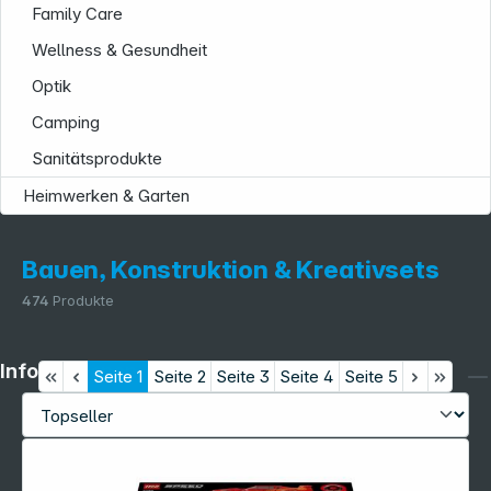
Family Care
Wellness & Gesundheit
Optik
Camping
Sanitätsprodukte
Heimwerken & Garten
Bauen, Konstruktion & Kreativsets
474
Produkte
Informationen
Seite
1
Seite
2
Seite
3
Seite
4
Seite
5