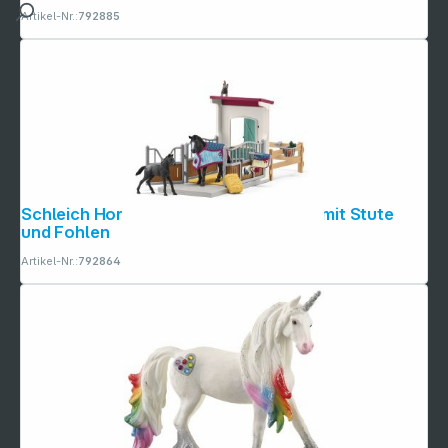
Artikel-Nr.:
792885
Schleich Horse Club 42611 Pferdebox mit Stute
und Fohlen
Artikel-Nr.:
792864