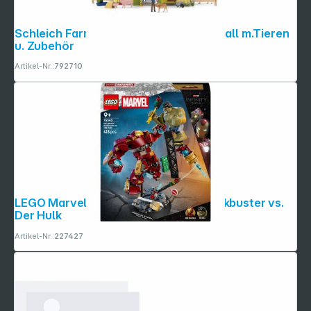
Schleich Farm World 42605 Großer Stall m.Tieren
u. Zubehör
Artikel-Nr.:
792710
LEGO Marvel Super Heroes 76343 Hulkbuster vs.
Der Hulk
Artikel-Nr.:
227427