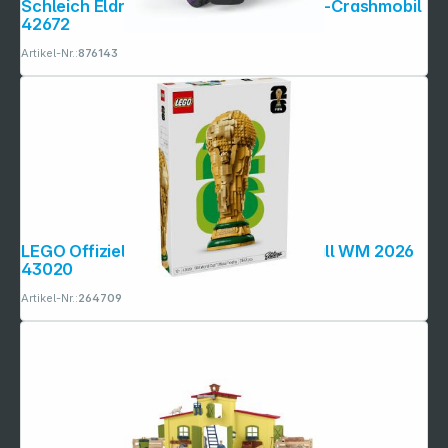
Schleich Eldrador Creatures Schatten-Crashmobil
42672
Artikel-Nr.:
876143
LEGO Offizieller Pokal der FIFA Fussball WM 2026
43020
Artikel-Nr.:
264709