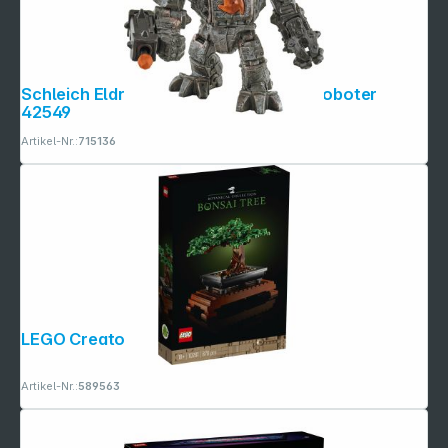
Schleich Eldrador Creatures Master Roboter
42549
Artikel-Nr.:
715136
LEGO Creator Expert 10281 Bonsai
Artikel-Nr.:
589563