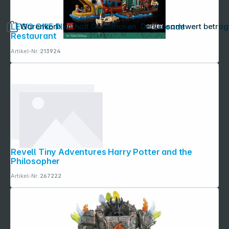
Warenkorb enthält 0 Positionen. Der Gesamtwert beträg
LEGO ONE PIECE 75640 Das Schwimmende
Restaurant
Artikel-Nr.:
213924
Revell Tiny Adventures Harry Potter and the
Philosopher
Artikel-Nr.:
267222
Copyright © 2001 - 2026 dexxIT. Alle Rechte vorbehalten.