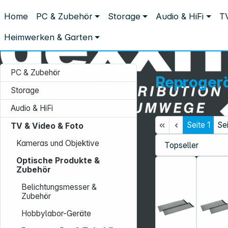
Distribution ohne Umwege
Home
PC & Zubehör
Storage
Audio & HiFi
TV
TV & Video & Foto
Optische Produkte & Zubehör
Reprogerät
Reprogeräte & Zubehör
Heimwerken & Garten
PC & Zubehör
Reprogerä
Storage
Audio & HiFi
Seite
1
Se
TV & Video & Foto
Service-Hotline:
Kameras und Objektive
+49 931 9708–496
Optische Produkte &
Mo. - Fr.: 08:00 - 17:00 Uhr
Zubehör
Belichtungsmesser &
Zubehör
Hobbylabor-Geräte