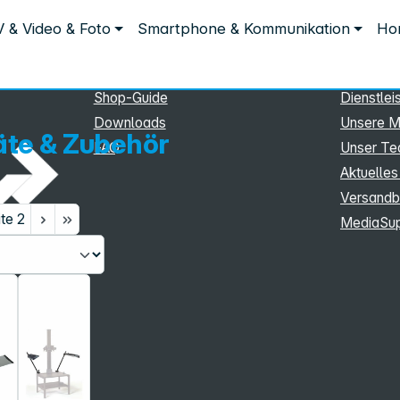
Service
Inform
 & Video & Foto
Smartphone & Kommunikation
Hom
e & Zubehör
Service
Unterne
eSupport
Sortiment
Shop-Guide
Dienstlei
Downloads
Unsere M
te & Zubehör
FAQ
Unser T
Aktuelles
Versandb
ite
2
MediaSu