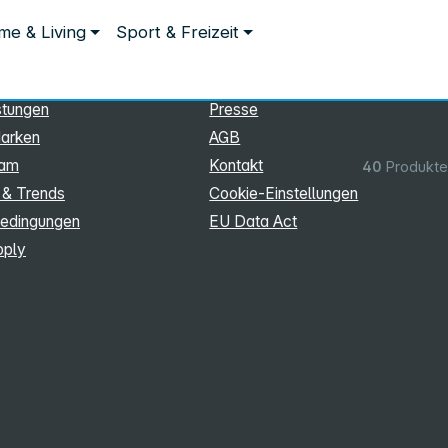
ationen
Rechtliches
e & Living
Sport & Freizeit
hmen
Impressum
Datenschutz
stungen
Presse
arken
AGB
eam
Kontakt
40
Produkte
 & Trends
Cookie‑Einstellungen
edingungen
EU Data Act
pply