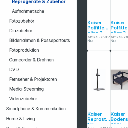
Reprogeräte & Zubehör
Aufnahmetische
Fotozubehör
Kaiser
Kaiser
Polfilterf
Polfilte
Diazubehör
olien 2
olien 2
Artikel-
758137
Artikel-
78
Stück
Stück
Bilderrahmen & Passepartouts
Nr.:
Nr.:
Fotoproduktion
Camcorder & Drohnen
DVD
Fernseher & Projektoren
Media-Streaming
Videozubehör
Smartphone & Kommunikation
Kaiser
Kaiser
Home & Living
Reprosta
Bodens
tiv
nder