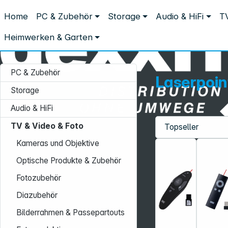
Distribution ohne Umwege
Home
PC & Zubehör
Storage
Audio & HiFi
TV
TV & Video & Foto
Videozubehör
Laserpointer & Presenter
Laserpointer & Presenter
Heimwerken & Garten
PC & Zubehör
Laserpoin
Storage
Audio & HiFi
TV & Video & Foto
Service-Hotline:
Kameras und Objektive
+49 931 9708–496
Optische Produkte & Zubehör
Mo. - Fr.: 08:00 - 17:00 Uhr
Fotozubehör
Diazubehör
Bilderrahmen & Passepartouts