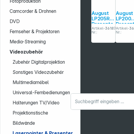
Fotoproduktion
Camcorder & Drohnen
August
August
LP205R
LP200
DVD
Presente
Presen
Artikel-
361874
Artikel-
36
r mit
r mit
Fernseher & Projektoren
Nr.:
Nr.:
Laserpoi
Laserp
nter
nter
Media-Streaming
Videozubehör
Zubehör Digitalprojektion
Sonstiges Videozubehör
Multimediamöbel
Universal-Fernbedienungen
Halterungen TV/Video
Projektionstische
Bildwände
Laserpointer & Presenter