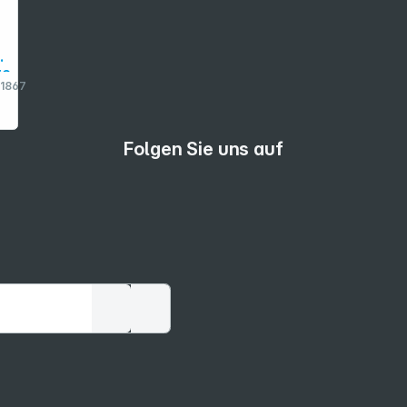
te
1867
oi
Folgen Sie uns auf