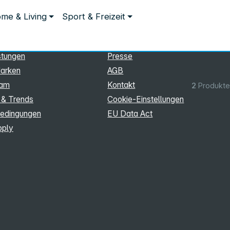
ationen
Rechtliches
me & Living
Sport & Freizeit
hmen
Impressum
Datenschutz
stungen
Presse
arken
AGB
eam
Kontakt
2
Produkte
 & Trends
Cookie‑Einstellungen
edingungen
EU Data Act
pply