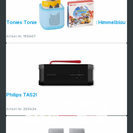
Tonies Toniebox 2 Full Play Starterset Himmelblau
Artikel-Nr.:
193407
Philips TAS2000B/00 schwarz
Artikel-Nr.:
203424