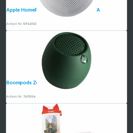
Apple HomePod mini - White MY5H2D/A
Artikel-Nr.:
594050
Copyright © 2001 - 2026 dexxIT. Alle Rechte vorbehalten.
Boompods Zero Green
Artikel-Nr.:
769554