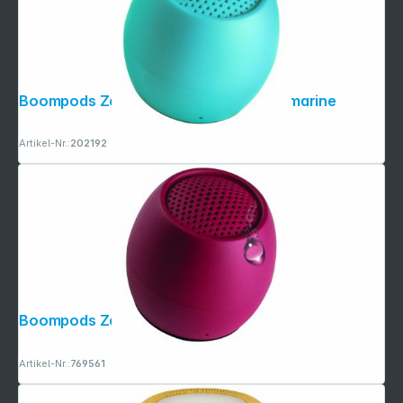
Boompods Zero Ocean Speaker Aquamarine
Artikel-Nr.:
202192
Boompods Zero Burgundy
Artikel-Nr.:
769561