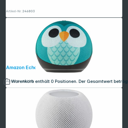
Artikel-Nr.:
246803
Amazon Echo Dot 5 Eulen Design
Warenkorb enthält 0 Positionen. Der Gesamtwert beträg
Artikel-Nr.:
852714