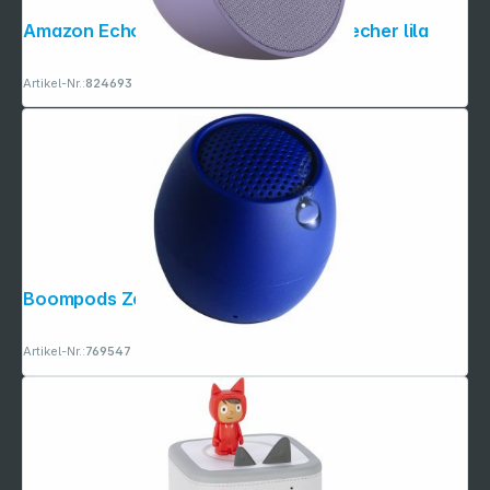
Amazon Echo Pop Streaming-Lautsprecher lila
Artikel-Nr.:
824693
Boompods Zero Navy Blue
Artikel-Nr.:
769547