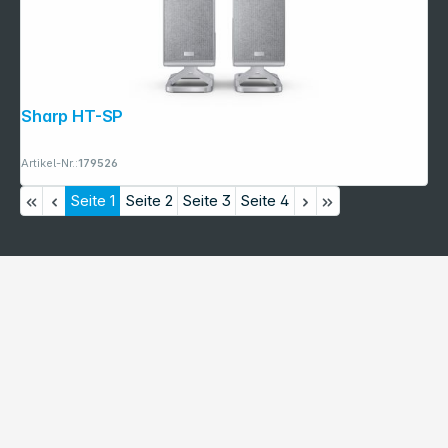
Sharp HT-SPR52021 (Paar) silber
Artikel-Nr.:
179526
Seite
1
Seite
2
Seite
3
Seite
4