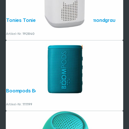
Tonies Toniebox 2 Classic Starterset mondgrau
Artikel-Nr.:
192840
Boompods Beachboom Ocean Blue
Artikel-Nr.:
111199