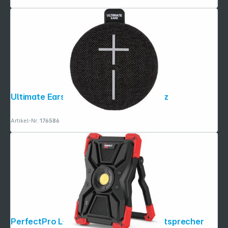
Folgen Sie uns auf
Ultimate Ears Miniroll Sanftes Schwarz
Artikel-Nr.:
176586
PerfectPro L-100 LED-Worklight + Lautsprecher