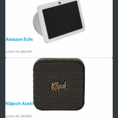
Amazon Echo Show 8 (3rd Gen.) weiß
Artikel-Nr.:
886489
Klipsch Austin
Artikel-Nr.:
246810