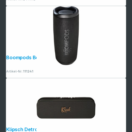
Boompods Beachboom 35 Black
Artikel-Nr.:
111241
Klipsch Detroit