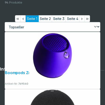
94
Produkte
Seite
1
Seite
2
Seite
3
Seite
4
Informationen
Boompods Zero Purple
Artikel-Nr.:
769540