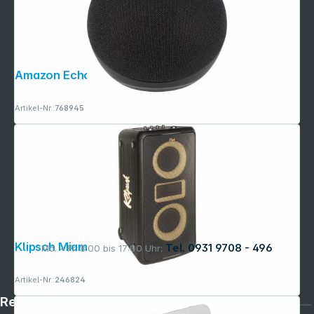
Amazon Echo Dot 5 charcoal
Artikel-Nr.:
768945
Klipsch Miami
Tel. 0931 9708 - 496
Mo. – Fr. 8:00 bis 17:00 Uhr:
Artikel-Nr.:
246824
Rechtliches