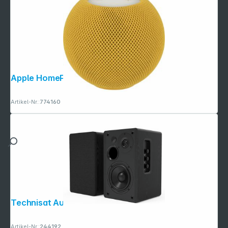
Apple HomePod mini gelb MJ2E3D/A
Artikel-Nr.:
774160
Technisat Audiomaster RLS 1
Artikel-Nr.:
244192