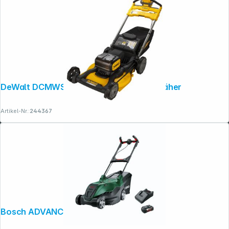
DeWalt DCMWSP156N-XJ Akku-Rasenmäher
Artikel-Nr.:
244367
Folgen Sie uns auf
Bosch ADVANCEDROTAK 36V-44-750