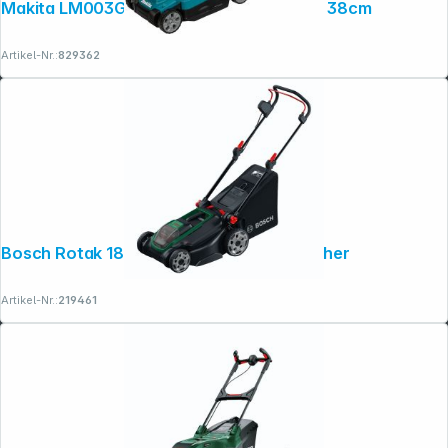
Makita LM003GZ 40V Akku-Rasenmäher 38cm
Artikel-Nr.:
829362
Bosch Rotak 18V-43 solo Akku-Rasenmäher
Artikel-Nr.:
219461