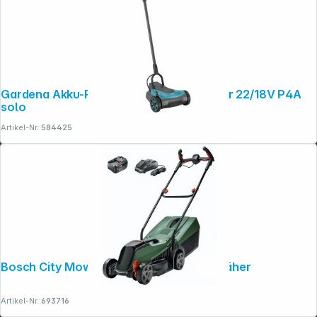
Gardena Akku-Rasenmäher HandyMower 22/18V P4A
solo
Artikel-Nr.:
584425
Bosch City Mower 18V-32 Akku-Rasenmäher
Artikel-Nr.:
693716