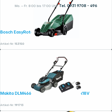
Tel. 0931 9708 - 496
Mo. – Fr. 8:00 bis 17:00 Uhr:
Rechtliches
Bosch EasyRotak 32-235 Rasenmäher
Artikel-Nr.:
153150
Makita DLM466PT2 Akku-Rasenmäher 2x18V
Artikel-Nr.:
191713