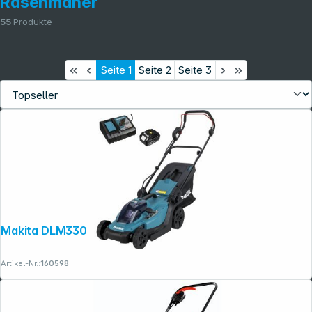
Rasenmäher
55
Produkte
Seite
1
Seite
2
Seite
3
Makita DLM330RT Akku-Rasenmäher
Artikel-Nr.:
160598