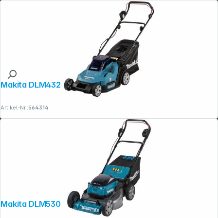
Makita DLM432Z Akku-Rasenmäher
Artikel-Nr.:
564314
Makita DLM530Z Akku-Rasenmäher