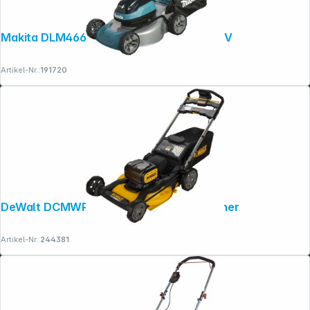
Makita DLM466Z Akku-Rasenmäher 2x18V
Artikel-Nr.:
191720
Copyright © 2001 - 2026 dexxIT. Alle Rechte vorbehalten.
DeWalt DCMWP134N-XJ Akku-Rasenmäher
Artikel-Nr.:
244381