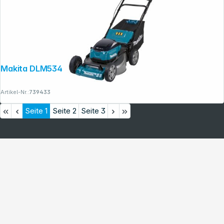
Makita DLM534Z Akku-Rasenmäher
Artikel-Nr.:
739433
Seite
1
Seite
2
Seite
3