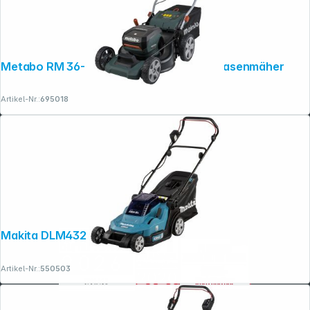
Metabo RM 36-18 LTX BL 46 solo Akku-Rasenmäher
Artikel-Nr.:
695018
Makita DLM432PT2 Akku-Rasenmäher
Artikel-Nr.:
550503