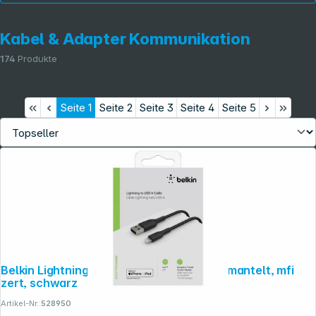
Kabel & Adapter Kommunikation
174
Produkte
Seite
1
Seite
2
Seite
3
Seite
4
Seite
5
Informationen
Belkin Lightning Lade/Sync Kabel 2m, ummantelt, mfi
zert, schwarz
Artikel-Nr.:
528950