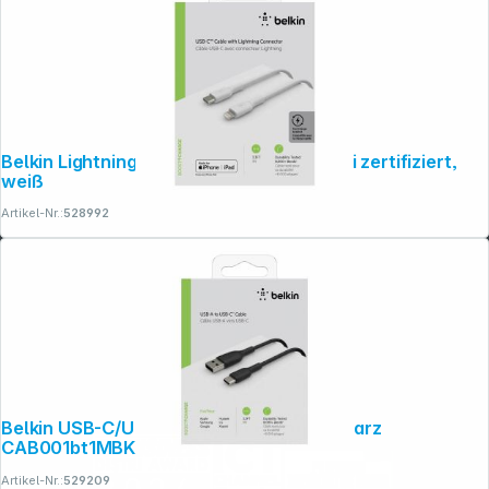
Belkin Lightning/USB-C Kabel 1m PVC, mfi zertifiziert,
weiß
Artikel-Nr.:
528992
Belkin USB-C/USB-A Kabel 1m PVC, schwarz
CAB001bt1MBK
Artikel-Nr.:
529209