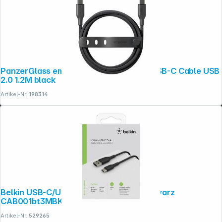
PanzerGlass empower 60W USB-C to USB-C Cable USB
2.0 1.2M black
Artikel-Nr.:
198314
Belkin USB-C/USB-A Kabel 3m PVC, schwarz
CAB001bt3MBK
Artikel-Nr.:
529265