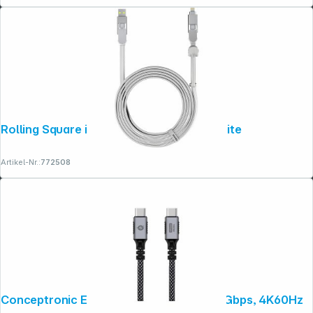
Rolling Square inCharge XL Cable 3m White
Artikel-Nr.:
772508
Conceptronic ETTA07B20 2m, 100W, 20Gbps, 4K60Hz