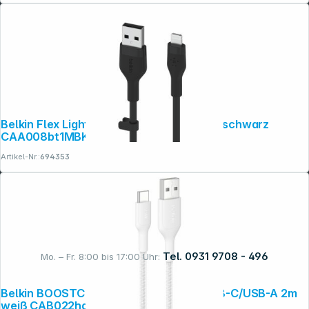
Belkin Flex Lightning/USB-A 1m mfi zert., schwarz
CAA008bt1MBK
Artikel-Nr.:
694353
Tel. 0931 9708 - 496
Mo. – Fr. 8:00 bis 17:00 Uhr:
Belkin BOOSTCHARGE geflocht.Kab. USB-C/USB-A 2m
weiß CAB022hq2MWH
Rechtliches