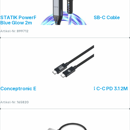
STATIK PowerPivot Pro rotating 2-in-1 USB-C Cable
Blue Glow 2m
Artikel-Nr.:
899712
Conceptronic ETTA04B20 USB 4.0 Gen 3 C-C PD 3.1 2M
Artikel-Nr.:
165820