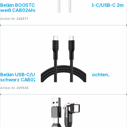
Belkin BOOSTCHARGE gefl.Kab. 60W USB-C/USB-C 2m
weiß CAB024hq2mWH
Artikel-Nr.:
268377
Folgen Sie uns auf
Belkin USB-C/USB-c Kabel 240W 2m geflochten,
schwarz CAB025hq2MBK
Artikel-Nr.:
209535