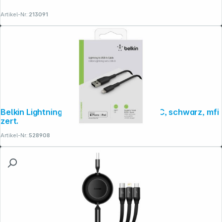
Artikel-Nr.:
213091
Belkin Lightning Lade/Sync Kabel 3m, PVC, schwarz, mfi
zert.
Artikel-Nr.:
528908