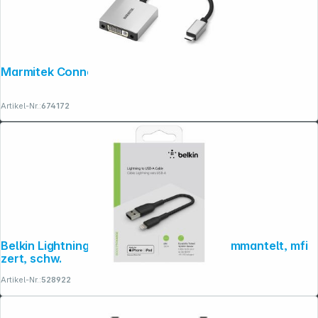
Marmitek Connect USB-C to DVI Adapter
Artikel-Nr.:
674172
Belkin Lightning Lade/Sync Kabel 15cm, ummantelt, mfi
zert, schw.
Artikel-Nr.:
528922