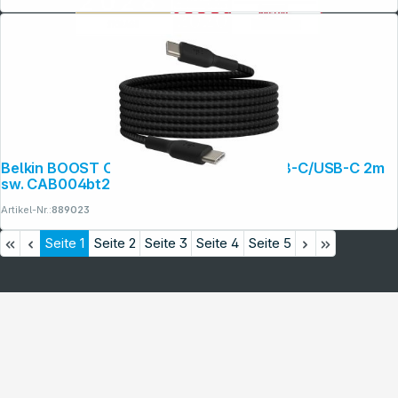
Belkin BOOST CHARGE geflocht.Kab USB-C/USB-C 2m
sw. CAB004bt2MBK
Artikel-Nr.:
889023
Seite
1
Seite
2
Seite
3
Seite
4
Seite
5