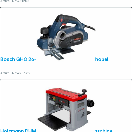
Artikel-Nr.:
451208
Bosch GHO 26-82D Professional Elektrohobel
Artikel-Nr.:
495623
Holzmann DHM330_230V Dickenhobelmaschine