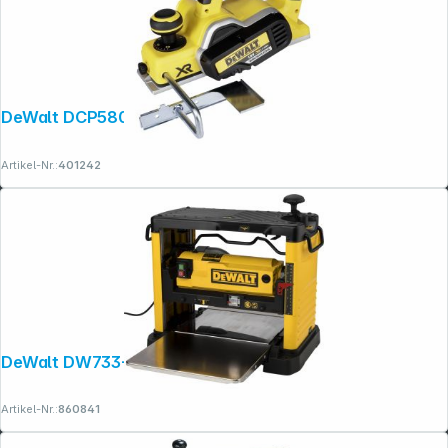
DeWalt DCP580NT-XJ Falzhobel
Artikel-Nr.:
401242
DeWalt DW733-QS Dickenhobel
Artikel-Nr.:
860841