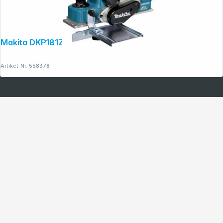
Makita DKP181Z Akku-Hobel
Artikel-Nr.:
558378