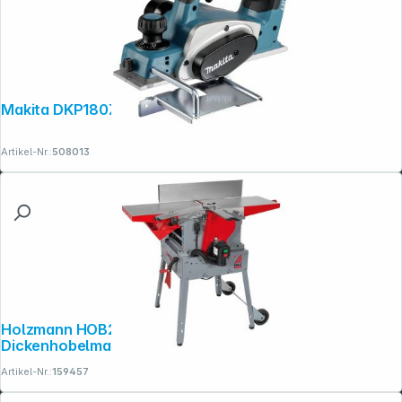
Makita DKP180Z Akku-Hobel
Artikel-Nr.:
508013
Holzmann HOB260MINI_230V Abricht-
Dickenhobelmaschine
Artikel-Nr.:
159457