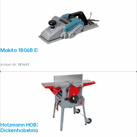
Makita 1806B Elektrohobel
Artikel-Nr.:
181491
Holzmann HOB260MINI_400V Abricht-
Dickenhobelmaschine