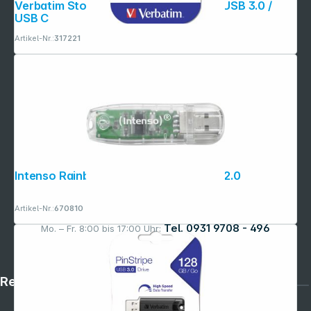
Verbatim Store n Go 32GB Dual Drive USB 3.0 /
USB C
Artikel-Nr.:
317221
Intenso Rainbow Line 32GB USB Stick 2.0
Artikel-Nr.:
670810
Tel. 0931 9708 - 496
Mo. – Fr. 8:00 bis 17:00 Uhr:
Rechtliches