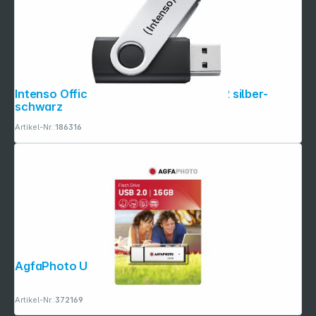
Intenso Office Line 32GB USB Stick 3.2 silber-
schwarz
Artikel-Nr.:
186316
AgfaPhoto USB 2.0 silver 16GB
Artikel-Nr.:
372169