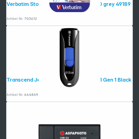
Verbatim Store n Go V3 128GB USB 3.0 grey 49189
Artikel-Nr.:
703612
Transcend JetFlash 790 512GB USB 3.1 Gen 1 Black
Artikel-Nr.:
644849