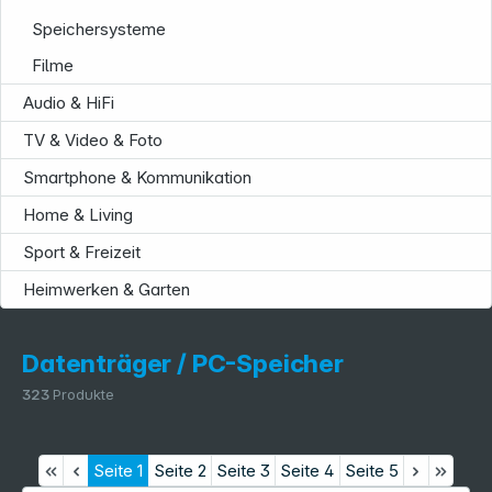
Speichersysteme
Filme
Audio & HiFi
TV & Video & Foto
Service
Smartphone & Kommunikation
Home & Living
Sport & Freizeit
Heimwerken & Garten
Datenträger / PC-Speicher
323
Produkte
Seite
1
Seite
2
Seite
3
Seite
4
Seite
5