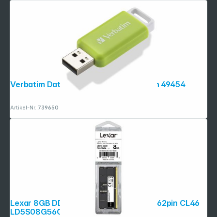
Verbatim DataBar USB 2.0 32GB Green 49454
Artikel-Nr.:
739650
Lexar 8GB DDR5 5600Mhz SO-DIMM 262pin CL46
LD5S08G56C46ST-BGS