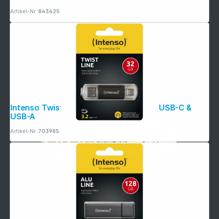
Artikel-Nr.:
843425
Intenso Twist Line 32GB USB Stick 3.2 USB-C &
USB-A
Artikel-Nr.:
703985