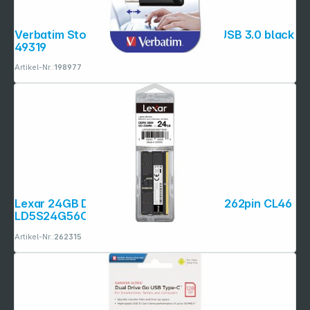
Verbatim Store n Go 128GB Pinstripe USB 3.0 black
49319
Artikel-Nr.:
198977
Lexar 24GB DDR5 5600Mhz SO-DIMM 262pin CL46
LD5S24G56C46ST-BGS
Artikel-Nr.:
262315