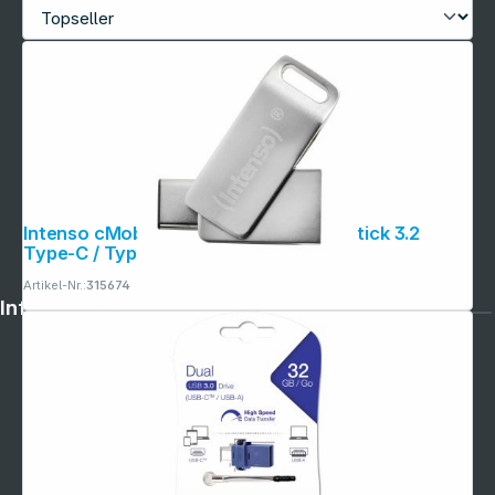
Intenso cMobile Line OTG 32GB USB Stick 3.2
Type-C / Type-A
Artikel-Nr.:
315674
Informationen