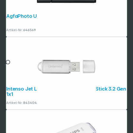
AgfaPhoto USB 3.0 64GB black
Artikel-Nr.:
646569
Intenso Jet Line Aluminium 32GB USB Stick 3.2 Gen
1x1
Artikel-Nr.:
843404