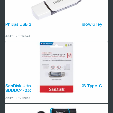
Philips USB 2.0 32GB Snow Edition Shadow Grey
Artikel-Nr.:
512843
SanDisk Ultra Dual Drive Luxe 32GB USB Type-C
SDDDC4-032G-G46
Artikel-Nr.:
722843