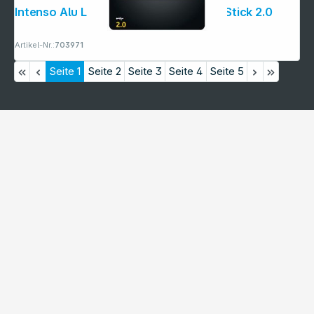
Intenso Alu Line anthrazit 128GB USB Stick 2.0
Artikel-Nr.:
703971
Seite
1
Seite
2
Seite
3
Seite
4
Seite
5