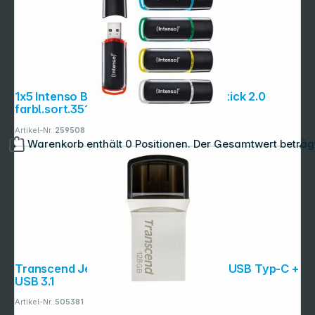
1x5 Intenso Business Line 32GB USB Stick 2.0
farbl.sort.3511585
Artikel-Nr.:
259508
Warenkorb enthält 0 Positionen. Der Gesamtwert beträg
Transcend JetFlash 890S 128GB OTG USB Typ-C +
USB 3.1
Artikel-Nr.:
505381