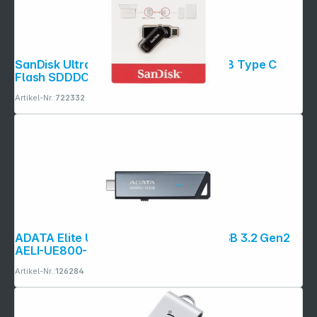
Folgen Sie uns auf
SanDisk Ultra Dual DriveGo 128GB USB Type C
Flash SDDDC3-128G-G46
Artikel-Nr.:
722332
ADATA Elite UE800 USB Stick 512G USB 3.2 Gen2
AELI-UE800-512G-CSG
Artikel-Nr.:
126284