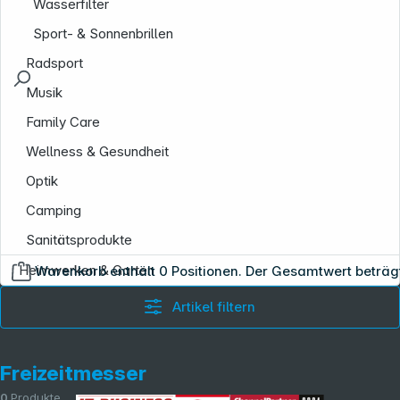
Wasserfilter
Sport- & Sonnenbrillen
Radsport
Musik
Family Care
Wellness & Gesundheit
Optik
Camping
Sanitätsprodukte
Heimwerken & Garten
Warenkorb enthält 0 Positionen. Der Gesamtwert beträg
Copyright © 2001 - 2026 dexxIT. Alle Rechte vorbehalten.
Artikel filtern
Freizeitmesser
0
Produkte