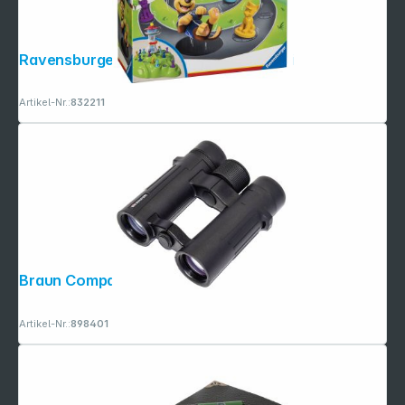
Ravensburger Paw Patrol Lotti Karotti
Artikel-Nr.:
832211
Folgen Sie uns auf
Braun Compagno 10x34 WP
Artikel-Nr.:
898401