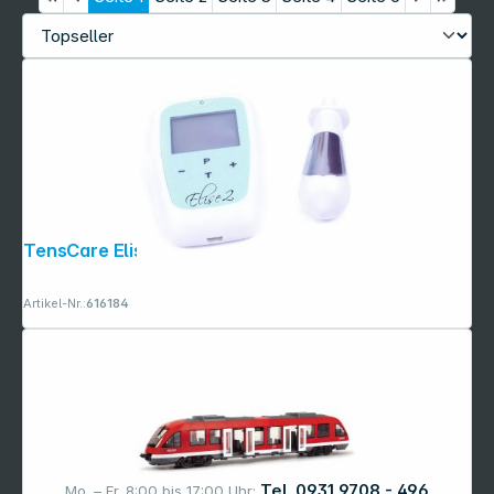
TensCare Elise2 Beckenbodentrainer
Artikel-Nr.:
616184
Tel. 0931 9708 - 496
Mo. – Fr. 8:00 bis 17:00 Uhr: