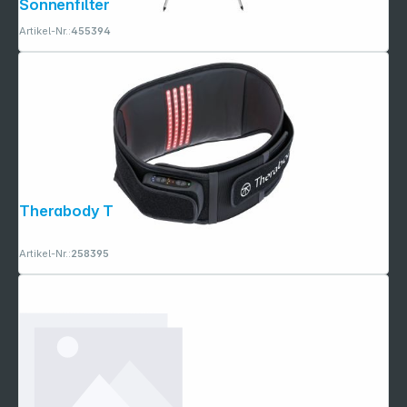
Sonnenfilter
Artikel-Nr.:
455394
Therabody ThermBack LED
Artikel-Nr.:
258395