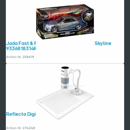
Jada Fast & Furious Anniv. 1:24 Nissan Skyline
9336818314R00
Artikel-Nr.:
258619
Reflecta DigiMicroscope Flex
Artikel-Nr.:
274248