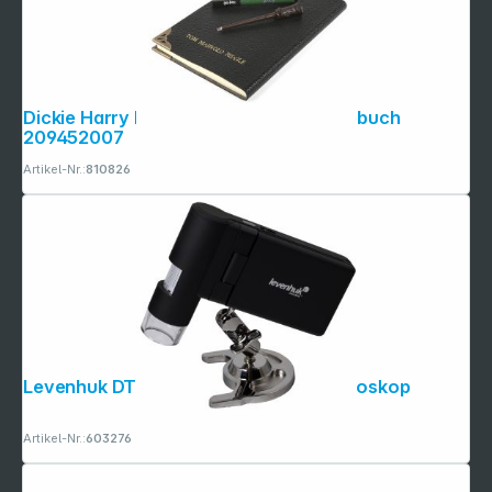
Dickie Harry Potter Tom Riddle's Tagebuch
209452007
Artikel-Nr.:
810826
Levenhuk DTX 500 Mobi digitales Mikroskop
Artikel-Nr.:
603276