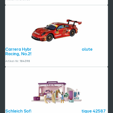
Copyright © 2001 - 2026 dexxIT. Alle Rechte vorbehalten.
Carrera Hybrid Porsche 911 GT3 R Absolute
Racing, No.25 Macao
Artikel-Nr.:
184398
Schleich Sofia's Beauties Pop-Up Boutique 42587