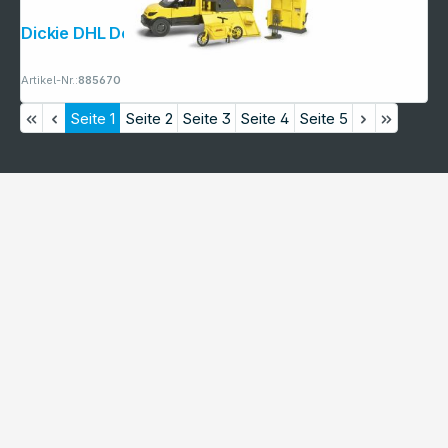
Dickie DHL Delivery Set 203747020
Artikel-Nr.:
885670
Seite
1
Seite
2
Seite
3
Seite
4
Seite
5