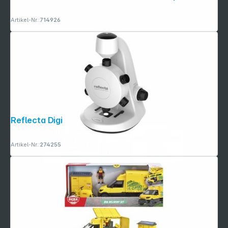
Artikel-Nr.:
714926
Reflecta DigiMicroscope Vario
Artikel-Nr.:
274255