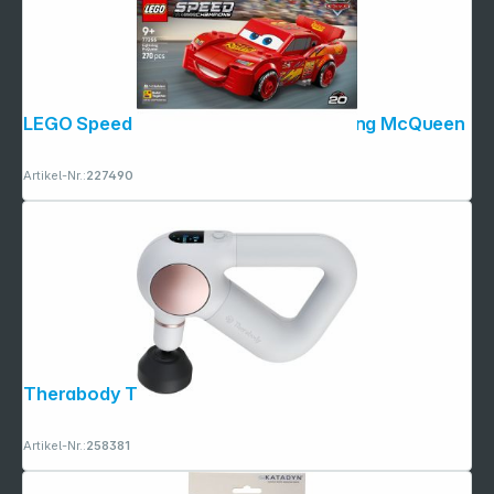
LEGO Speed Champions 77255 Lightning McQueen
Artikel-Nr.:
227490
Therabody Theragun Sense weiß
Artikel-Nr.:
258381