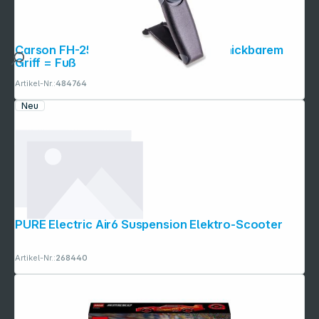
Carson FH-25 FreeHand Lupe mit abknickbarem
Griff = Fuß
Artikel-Nr.:
484764
Neu
PURE Electric Air6 Suspension Elektro-Scooter
Artikel-Nr.:
268440