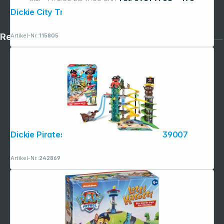
Dickie City Train 1:43 203748002
Rechtliches
Artikel-Nr.:
115805
Dickie Pirates of the Sea Playset 203339007
Artikel-Nr.:
242869