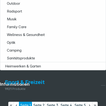
Outdoor
Radsport
Musik
Family Care
Wellness & Gesundheit
Optik
Camping
Sanitätsprodukte
Heimwerken & Garten
Sport & Freizeit
Informationen
1921
Produkte
Seite
1
Seite
2
Seite
3
Seite
4
Seite
5