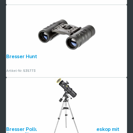
Bresser Hunter 8x21
Artikel-Nr.:
535773
Bresser Pollux 150/750 EQ3 Spiegelteleskop mit