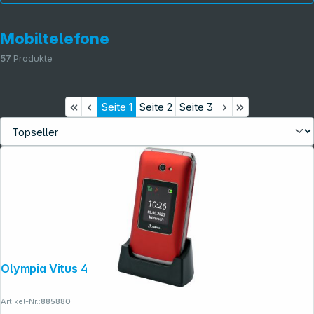
Mobiltelefone
57
Produkte
Seite
1
Seite
2
Seite
3
Informationen
Olympia Vitus 4G rot
Artikel-Nr.:
885880