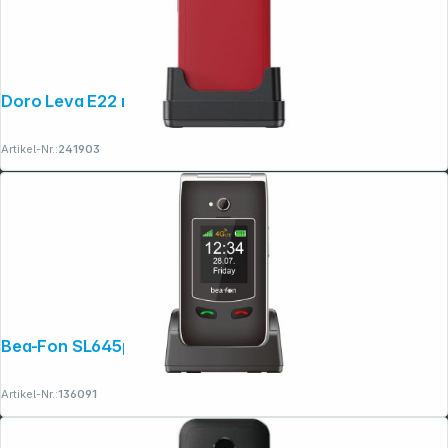
Doro Leva E22 rot-weiß
Artikel-Nr.:
241903
Bea-Fon SL645plus LTE schwarz-silber
Artikel-Nr.:
136091