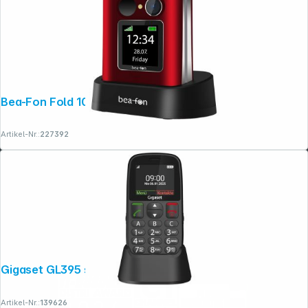
Bea-Fon Fold 10 LTE rot
Artikel-Nr.:
227392
Gigaset GL395 schwarz
Artikel-Nr.:
139626