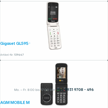
Gigaset GL595 weiß
Artikel-Nr.:
139647
Tel. 0931 9708 - 496
Mo. – Fr. 8:00 bis 17:00 Uhr:
AGM MOBILE M8 Klapper (4G) Rugged
Rechtliches