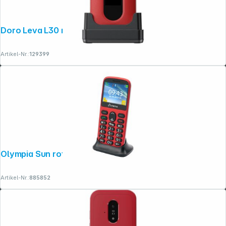
Doro Leva L30 rot-weiß
Artikel-Nr.:
129399
Olympia Sun rot
Artikel-Nr.:
885852