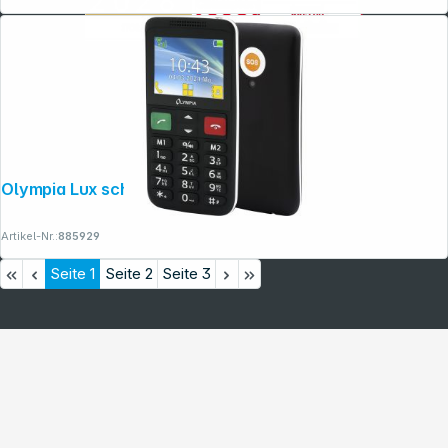
Olympia Lux schwarz
Artikel-Nr.:
885929
Seite
1
Seite
2
Seite
3