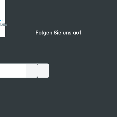
gi
1256
al
Folgen Sie uns auf