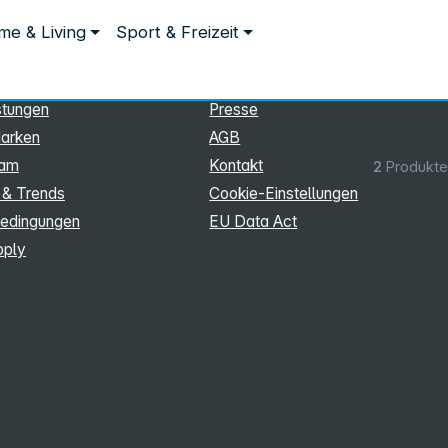
ationen
Rechtliches
e & Living
Sport & Freizeit
hmen
Impressum
Datenschutz
stungen
Presse
arken
AGB
eam
Kontakt
2
Produkte
 & Trends
Cookie‑Einstellungen
edingungen
EU Data Act
pply