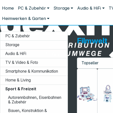
Distribution ohne Umwege
Home
PC & Zubehör
Storage
Audio & HiFi
TV
Sport & Freizeit
Spielwelten
Filmwelt
Filmwelt
Heimwerken & Garten
PC & Zubehör
Filmwelt
Storage
Audio & HiFi
TV & Video & Foto
Service-Hotline:
Smartphone & Kommunikation
+49 931 9708–496
Home & Living
Mo. - Fr.: 08:00 - 17:00 Uhr
Sport & Freizeit
Autorennbahnen, Eisenbahnen
& Zubehör
Bauen, Konstruktion &