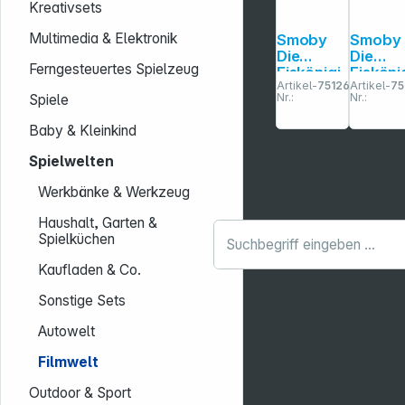
Kreativsets
Multimedia & Elektronik
Smoby
Smoby
Die
Die
Ferngesteuertes Spielzeug
Eiskönigi
Eisköni
Artikel-
751263
Artikel-
75
n
n
Nr.:
Nr.:
Spiele
Kosmetik
Frisiers
koffer
on
Baby & Kleinkind
Spielwelten
Werkbänke & Werkzeug
Haushalt, Garten &
Spielküchen
Kaufladen & Co.
Sonstige Sets
Autowelt
Filmwelt
Outdoor & Sport