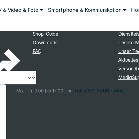
Service
Inform
 & Video & Foto
Smartphone & Kommunikation
Hom
Service
Unterne
eSupport
Sortiment
Shop-Guide
Dienstlei
Downloads
Unsere M
FAQ
Unser T
Aktuelles
Versandb
MediaSu
Tel. 0931 9708 - 496
Mo. – Fr. 8:00 bis 17:00 Uhr: