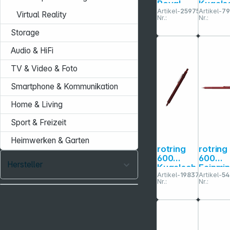
Royal
Kugels
Artikel-
259758
Artikel-
79
Blue C.C.
reiber
Virtual Reality
Nr.:
Nr.:
Kugelsch
Metalli
reiber M
Perlwe
Storage
Audio & HiFi
TV & Video & Foto
Smartphone & Kommunikation
Home & Living
Sport & Freizeit
Heimwerken & Garten
rotring
rotring
600
600
Hersteller
Kugelsch
Feinmi
Artikel-
198377
Artikel-
54
reiber
nstift
Nr.:
Nr.:
schokola
Metalli
de
Rot 0,7
mm