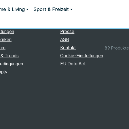
ationen
Rechtliches
e & Living
Sport & Freizeit
hmen
Impressum
Datenschutz
stungen
Presse
arken
AGB
eam
Kontakt
89
Produkte
 & Trends
Cookie‑Einstellungen
edingungen
EU Data Act
pply