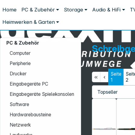
Distribution ohne Umwege
Home
PC & Zubehör
Storage
Audio & HiFi
TV
PC & Zubehör
Bürobedarf
Schreibgeräte & Zubehör
Schreibgeräte & Zubehör
Heimwerken & Garten
PC & Zubehör
Schreibge
Computer
Peripherie
Drucker
Seite
Seit
Service-Hotline:
1
2
Eingabegeräte PC
+49 931 9708–496
Eingabegeräte Spielekonsolen
Mo. - Fr.: 08:00 - 17:00 Uhr
Software
Hardwarebausteine
Netzwerk