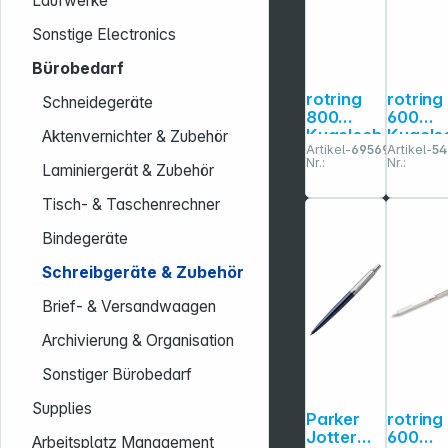
Laufwerke
Sonstige Electronics
Bürobedarf
rotring
rotring
Schneidegeräte
800
600
Kugelsch
Kugels
Aktenvernichter & Zubehör
Artikel-
695690
Artikel-
54
reiber
reiber
Nr.:
Nr.:
Laminiergerät & Zubehör
silber
Metalli
Dunkel
Tisch- & Taschenrechner
ün
Bindegeräte
Schreibgeräte & Zubehör
Brief- & Versandwaagen
Archivierung & Organisation
Sonstiger Bürobedarf
Supplies
Parker
rotring
Jotter
600
Arbeitsplatz Management