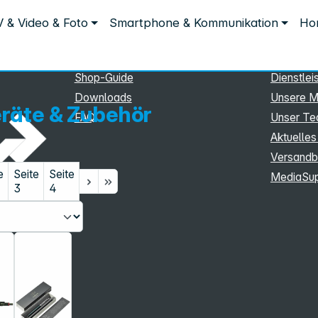
Service
Inform
 & Video & Foto
Smartphone & Kommunikation
Hom
Service
Unterne
eSupport
Sortiment
Shop-Guide
Dienstlei
Downloads
Unsere M
räte & Zubehör
FAQ
Unser T
Aktuelles
Versandb
e
Seite
Seite
MediaSu
3
4