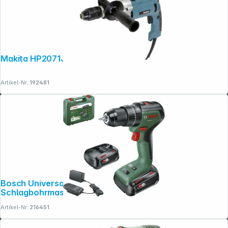
Makita HP2071J Schlagbohrmaschine
Artikel-Nr.:
192481
Bosch UniversalImpact 18V-60 Akku-
Schlagbohrmaschine
Artikel-Nr.:
216451