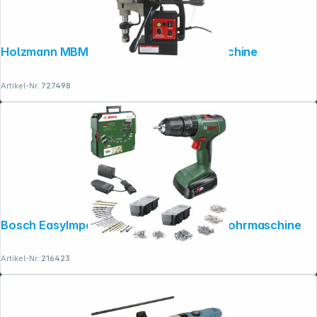
Holzmann MBM450LRE Magnetbohrmaschine
Artikel-Nr.:
727498
Bosch EasyImpact 18V-40 Akku-Schlagbohrmaschine
Artikel-Nr.:
216423
Copyright © 2001 - 2026 dexxIT. Alle Rechte vorbehalten.