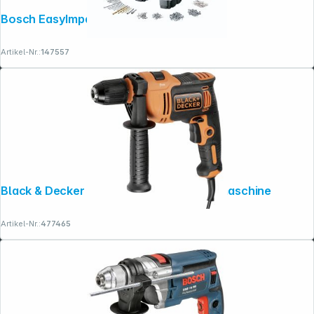
Bosch EasyImpact 18V-40
Artikel-Nr.:
147557
Black & Decker BEH710-QS Schlagbohrmaschine
Artikel-Nr.:
477465