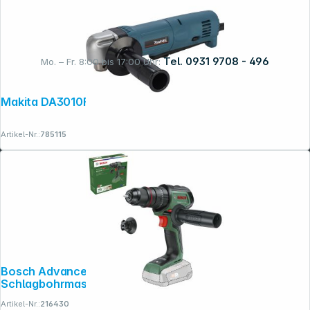
Tel. 0931 9708 - 496
Mo. – Fr. 8:00 bis 17:00 Uhr:
Makita DA3010FJ Winkelbohrmaschine
Rechtliches
Artikel-Nr.:
785115
Bosch AdvancedImpact 18V-80 Akku-
Schlagbohrmaschine
Artikel-Nr.:
216430