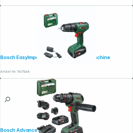
Bosch EasyImpact 18V-38 Akku-Bohrmaschine
Artikel-Nr.:
147564
Bosch AdvancedImpact 18V-80 Akku-