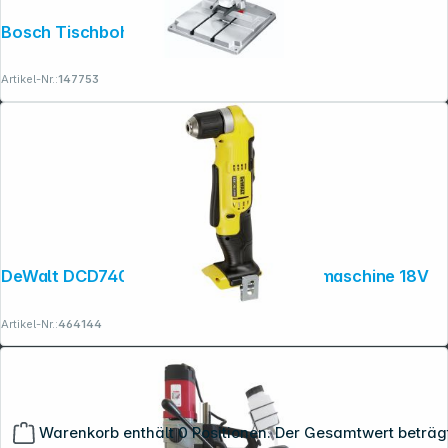
Bosch Tischbohrmaschine PBD 40
Artikel-Nr.:
147753
DeWalt DCD740NT-XJ Akku-Winkelbohrmaschine 18V
Artikel-Nr.:
464144
Warenkorb enthält 0 Positionen. Der Gesamtwert beträg