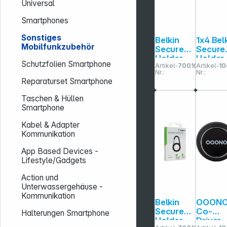
Universal
Smartphones
Sonstiges
Belkin
1x4 Bel
Mobilfunkzubehör
Secure
Secure
Holder
Holder
Schutzfolien Smartphone
Artikel-
700107
Artikel-
10
Drahtsch
wasser
Nr.:
Nr.:
l. Apple
Schlüss
Reparaturset Smartphone
AirTag,
anh.
schwarz
schwar
Taschen & Hüllen
MSC009
MSC01
Smartphone
btBK
tBK
Kabel & Adapter
Kommunikation
App Based Devices -
Lifestyle/Gadgets
Action und
Unterwassergehäuse -
Kommunikation
Belkin
OOON
Secure
Co-
Halterungen Smartphone
Holder
Driver