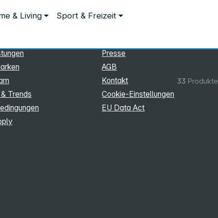
ationen
Rechtliches
e & Living
Sport & Freizeit
hmen
Impressum
Datenschutz
stungen
Presse
arken
AGB
eam
Kontakt
33
Produkte
 & Trends
Cookie‑Einstellungen
edingungen
EU Data Act
pply