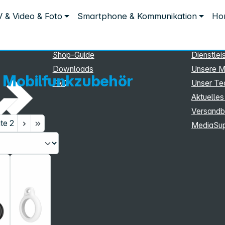
Service
Inform
 & Video & Foto
Smartphone & Kommunikation
Hom
kzubehör
Service
Unterne
eSupport
Sortiment
Shop-Guide
Dienstlei
Downloads
Unsere M
 Mobilfunkzubehör
FAQ
Unser T
Aktuelles
Versandb
ite
2
MediaSu