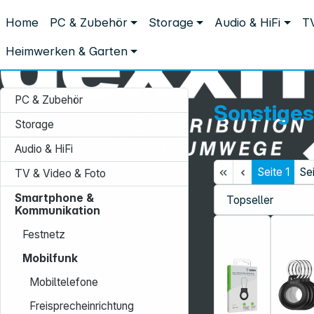
Distribution ohne Umwege
Home
PC & Zubehör
Storage
Audio & HiFi
TV
Smartphone & Kommunikation
Mobilfunk
Sonstiges Mobilfun
Sonstiges Mobilfunkzubehör
Heimwerken & Garten
PC & Zubehör
Sonstiges
Storage
Audio & HiFi
Seite
1
Se
TV & Video & Foto
Service-Hotline:
Smartphone &
+49 931 9708–496
Kommunikation
Mo. - Fr.: 08:00 - 17:00 Uhr
Festnetz
Mobilfunk
Mobiltelefone
Freisprecheinrichtung