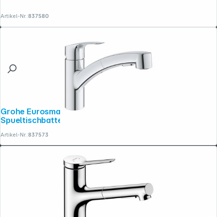
Artikel-Nr.:
837580
Grohe Eurosmart ausziehbare Einhand-
Spueltischbatterie, 1/2"
Artikel-Nr.:
837573