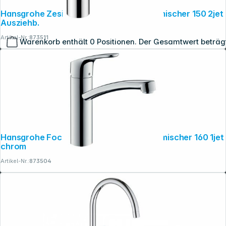
Hansgrohe Zesis M33 Einhebel- Küchenmischer 150 2jet
Ausziehb.
Artikel-Nr.:
873511
Warenkorb enthält 0 Positionen. Der Gesamtwert beträg
Copyright © 2001 - 2026 dexxIT. Alle Rechte vorbehalten.
Hansgrohe Focus M41 Einhebel- Küchenmischer 160 1jet
chrom
Artikel-Nr.:
873504