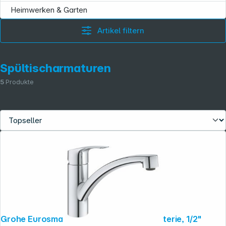
Heimwerken & Garten
Artikel filtern
Spültischarmaturen
5
Produkte
Grohe Eurosmart Einhand-Spueltischbatterie, 1/2"