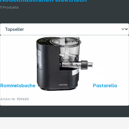
1
Produkte
Rommelsbacher Nudelmaschine PM 220 Pastarella
Artikel-Nr.:
159450