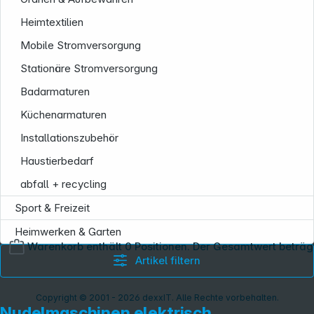
Heimtextilien
Mobile Stromversorgung
Stationäre Stromversorgung
Badarmaturen
Küchenarmaturen
Installationszubehör
Haustierbedarf
abfall + recycling
Sport & Freizeit
Heimwerken & Garten
Warenkorb enthält 0 Positionen. Der Gesamtwert beträg
Artikel filtern
Copyright © 2001 - 2026 dexxIT. Alle Rechte vorbehalten.
Nudelmaschinen elektrisch