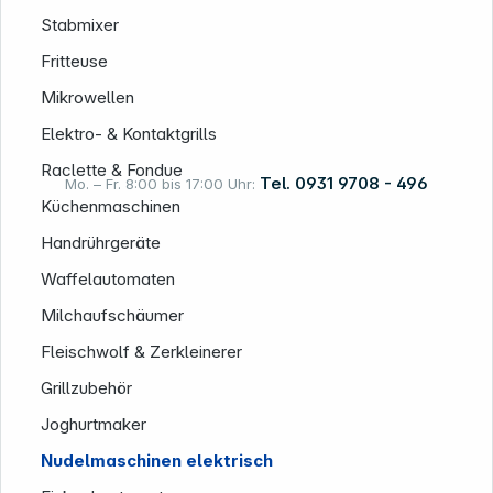
Informationen
Stabmixer
Fritteuse
Mikrowellen
Elektro- & Kontaktgrills
Raclette & Fondue
Tel. 0931 9708 - 496
Mo. – Fr. 8:00 bis 17:00 Uhr:
Küchenmaschinen
Handrührgeräte
Rechtliches
Waffelautomaten
Milchaufschäumer
Fleischwolf & Zerkleinerer
Grillzubehör
Joghurtmaker
Nudelmaschinen elektrisch