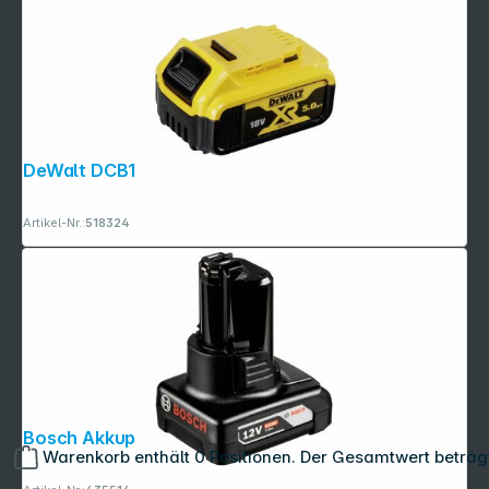
DeWalt DCB184-XJ Akku 18V / 5,0 Ah
Artikel-Nr.:
518324
Bosch Akkupack GBA 12V 6,0 Ah
Warenkorb enthält 0 Positionen. Der Gesamtwert beträg