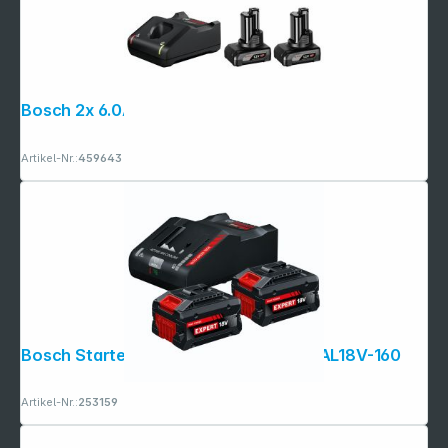
Bosch 2x 6.0Ah, GAL 12V-40 Akku
Artikel-Nr.:
459643
Folgen Sie uns auf
Bosch Starter-Set 2x EXBA18V-80 EXAL18V-160
Artikel-Nr.:
253159