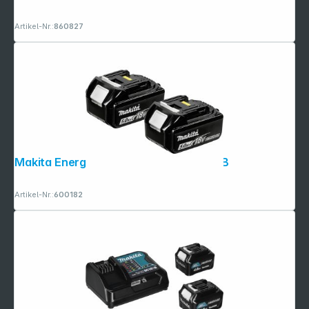
Artikel-Nr.:
860827
Makita Energy Kit 197288-2 2x BL1850B
Artikel-Nr.:
600182