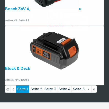
Bosch 36V 4,0 AH LITHIUM-IONEN Akku
Artikel-Nr.:
148495
Black & Decker BL4018 18V / 4,0Ah
Artikel-Nr.:
710068
Seite
1
Seite
2
Seite
3
Seite
4
Seite
5