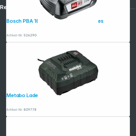
Rechtliches
Bosch PBA 18V 2,5 Ah Akku smart series
Artikel-Nr.:
526290
Metabo Ladegerät ASC 55, 12-36 V EU
Artikel-Nr.:
839778