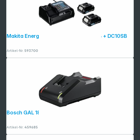
Makita Energy Kit 197658-5 2x BL1021B + DC10SB
Artikel-Nr.:
593700
Bosch GAL 18V-40 Ladegerät
Artikel-Nr.:
459685