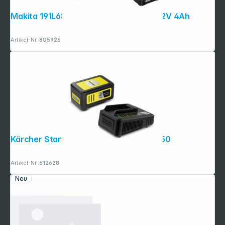
Makita 191L68-0 Power Source Kit Li 12V 4Ah
Artikel-Nr.:
805926
Kärcher Starter Kit Battery Power 18/50
Artikel-Nr.:
612628
Neu