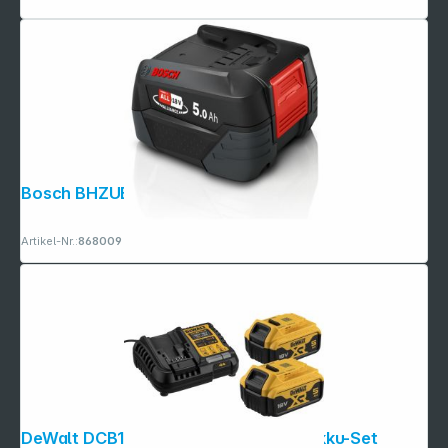
Bosch BHZUB1850 Wechselakku 18V
Artikel-Nr.:
868009
DeWalt DCB1104P2-QW 2x 18V 5Ah Akku-Set