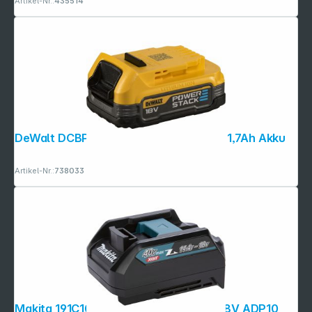
Artikel-Nr.:
435514
DeWalt DCBP034-XJ Powerstack 18V 1,7Ah Akku
Artikel-Nr.:
738033
Copyright © 2001 - 2026 dexxIT. Alle Rechte vorbehalten.
Makita 191C10-7 Akku-Adapter 14,4V 18V ADP10