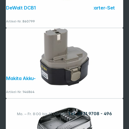
DeWalt DCB118X3-QW 3x 54V Akku-Starter-Set
Artikel-Nr.:
860799
Makita Akku-1434 NI-MH 14,4V 2,5Ah
Artikel-Nr.:
146864
Tel. 0931 9708 - 496
Mo. – Fr. 8:00 bis 17:00 Uhr: