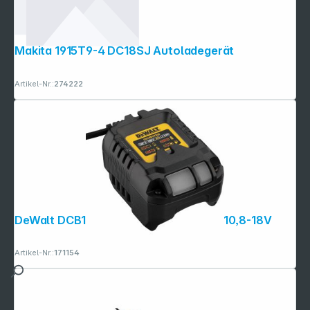
Makita 1915T9-4 DC18SJ Autoladegerät
Artikel-Nr.:
274222
DeWalt DCB1102-QW Akku-Ladegerät 10,8-18V
Artikel-Nr.:
171154