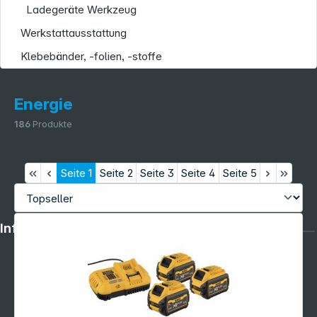
Ladegeräte Werkzeug
Werkstattausstattung
Klebebänder, -folien, -stoffe
Energie
186
Produkte
Seite
1
Seite
2
Seite
3
Seite
4
Seite
5
Informationen