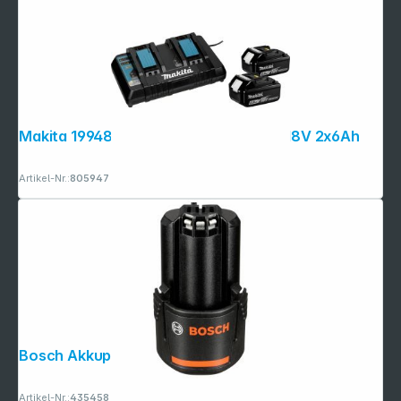
Makita 199484-8 Power Source Kit Li 18V 2x6Ah
Artikel-Nr.:
805947
Bosch Akkupack GBA 12V 2,0 Ah
Artikel-Nr.:
435458