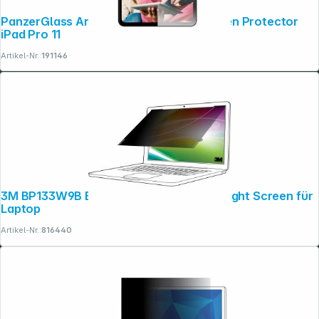
PanzerGlass AntiReflective Armor Screen Protector
iPad Pro 11
Artikel-Nr.:
191146
3M BP133W9B Blickschutzf. 16:9 13,3" Bright Screen für
Laptop
Artikel-Nr.:
816440