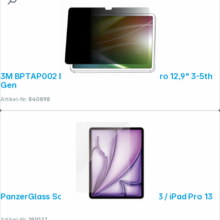
3M BPTAP002 Blickschutzf. Apple iPad Pro 12,9" 3-5th
Gen
Artikel-Nr.:
840898
PanzerGlass Screen Protector iPad Air 13 / iPad Pro 13
Artikel-Nr.:
191027