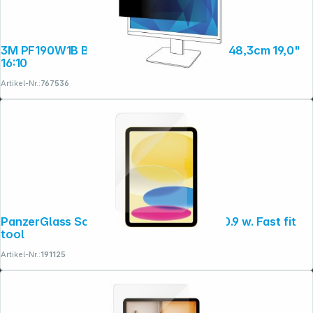
3M PF190W1B Blickschutzfilter Black für 48,3cm 19,0"
16:10
Artikel-Nr.:
767536
PanzerGlass Screen Protector iPad 11/ 10.9 w. Fast fit
tool
Artikel-Nr.:
191125