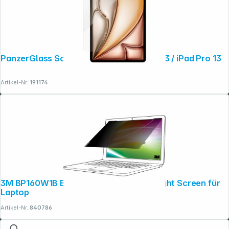
PanzerGlass Screen Protector iPad Air 13 / iPad Pro 13
Artikel-Nr.:
191174
3M BP160W1B Blickschutzf. 16:10 16" Bright Screen für
Laptop
Artikel-Nr.:
840786