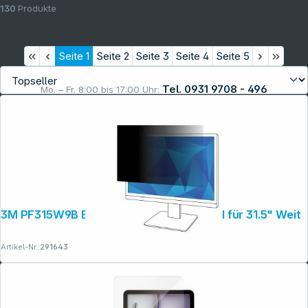
130
Produkte
Seite
1
Seite
2
Seite
3
Seite
4
Seite
5
Tel. 0931 9708 - 496
Mo. – Fr. 8:00 bis 17:00 Uhr:
Rechtliches
3M PF315W9B Blickschutzfilter Standard für 31.5" Weit
Artikel-Nr.:
291643