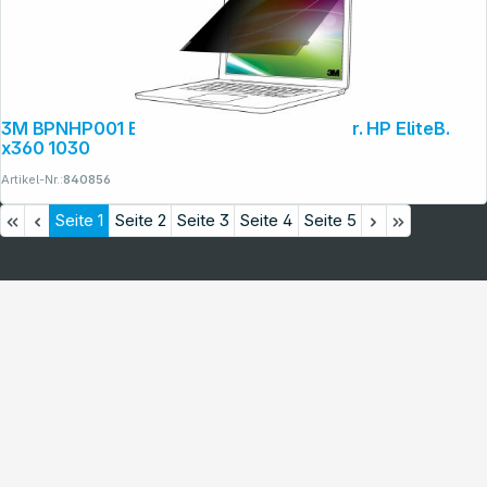
3M BPNHP001 Blickschutzf. 3:2 Bright Scr. HP EliteB.
x360 1030
Artikel-Nr.:
840856
Seite
1
Seite
2
Seite
3
Seite
4
Seite
5