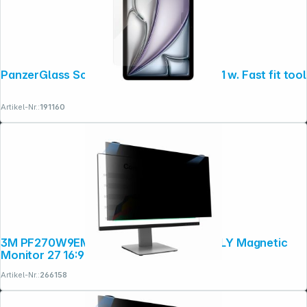
PanzerGlass Screen Protector iPad Air 11 w. Fast fit tool
Artikel-Nr.:
191160
3M PF270W9EM Blickschutzfilter COMPLY Magnetic
Monitor 27 16:9
Artikel-Nr.:
266158
Folgen Sie uns auf