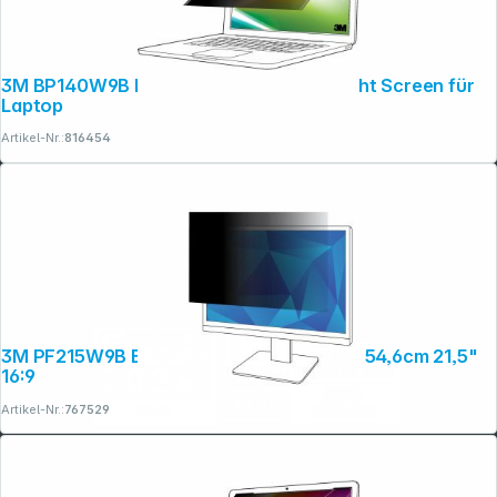
3M BP140W9B Blickschutzf. 16:9 14" Bright Screen für
Laptop
Artikel-Nr.:
816454
3M PF215W9B Blickschutzfilter Black für 54,6cm 21,5"
16:9
Artikel-Nr.:
767529