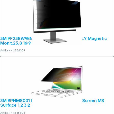
3M PF238W9EM Blickschutzfilter COMPLY Magnetic
Monit.23,8 16:9
Artikel-Nr.:
266109
3M BPNMS001 Blickschutzf. 13,5" Bright Screen MS
Surface 1,2 3:2
Artikel-Nr.:
816608