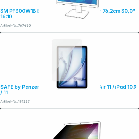
3M PF300W1B Blickschutzfilter Black für 76,2cm 30,0"
16:10
Copyright © 2001 - 2026 dexxIT. Alle Rechte vorbehalten.
Artikel-Nr.:
767480
SAFE by PanzerGlass Screen Prot. iPad Air 11 / iPad 10.9
/ 11
Artikel-Nr.:
191237