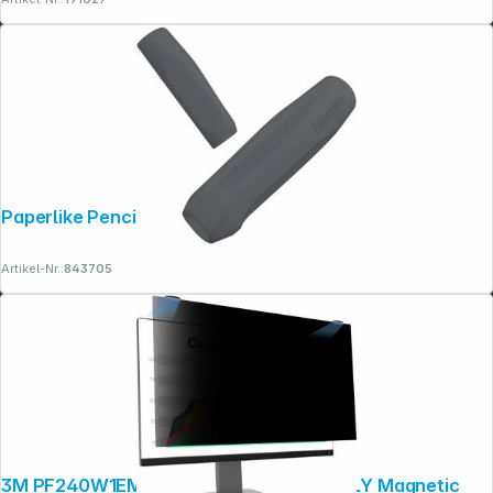
Paperlike Pencil Grips (Grey)
Artikel-Nr.:
843705
3M PF240W1EM Blickschutzfilter COMPLY Magnetic