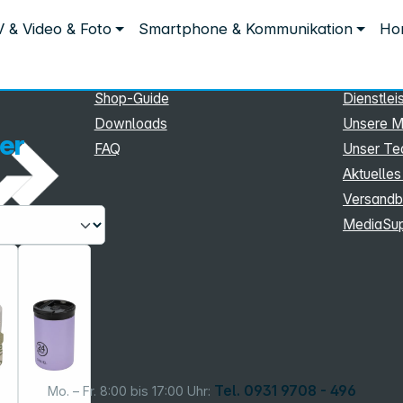
Service
Inform
 & Video & Foto
Smartphone & Kommunikation
Hom
Service
Unterne
eSupport
Sortiment
Shop-Guide
Dienstlei
Downloads
Unsere M
er
FAQ
Unser T
Aktuelles
Versandb
MediaSu
Tel. 0931 9708 - 496
Mo. – Fr. 8:00 bis 17:00 Uhr: