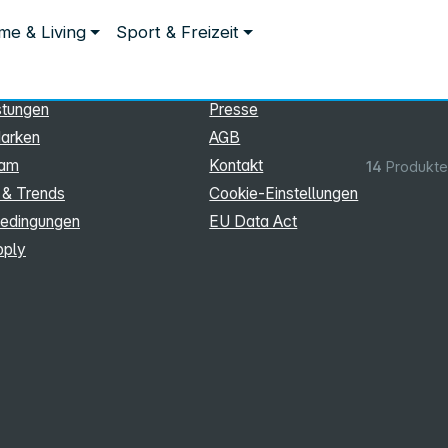
ationen
Rechtliches
e & Living
Sport & Freizeit
hmen
Impressum
Datenschutz
stungen
Presse
arken
AGB
eam
Kontakt
14
Produkte
 & Trends
Cookie‑Einstellungen
edingungen
EU Data Act
pply