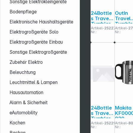
Sonstige Elektrokleingeräte
Bodenpflege
24Bottle
OutIn
s Travel
Travel
Elektronische Haushaltsgeräte
Tumbler
Tumble
Artikel-
252277
Artikel-
27
Atlantic
Sand
Elektrogroßgeräte Solo
Nr.:
Nr.:
Bay, 350
White
ml
Cup
Elektrogroßgeräte Einbau
Sonstige Elektrogroßgeräte
Zubehör Elektro
Beleuchtung
Leuchtmittel & Lampen
Hausautomation
Alarm & Sicherheit
24Bottle
Makita
eAutomobility
s Travel
KF000
Tumbler
020
Kochen
Artikel-
252291
Artikel-
8
Carrara
Therm
Nr.:
Nr.:
350 ml
echer
Backen