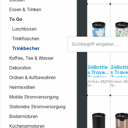
Essen & Trinken
To Go
Lunchboxen
Trinkflaschen
Trinkbecher
Kaffee, Tee & Wasser
24Bottle
24Bott
Dekoration
s Travel
s Trave
Tumbler
Tumble
Ordnen & Aufbewahren
Artikel-
252172
Artikel-
25
Daydrea
Little
Nr.:
Nr.:
Heimtextilien
ming, 350
Buds,
ml
350 ml
Mobile Stromversorgung
Stationäre Stromversorgung
Badarmaturen
Küchenarmaturen