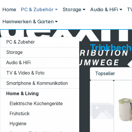
Distribution ohne Umwege
Home
PC & Zubehör
Storage
Audio & HiFi
TV
Home & Living
To Go
Trinkbecher
Trinkbecher
Heimwerken & Garten
PC & Zubehör
Trinkbech
Storage
Audio & HiFi
TV & Video & Foto
Service-Hotline:
Smartphone & Kommunikation
+49 931 9708–496
Home & Living
Mo. - Fr.: 08:00 - 17:00 Uhr
Elektrische Küchengeräte
Frühstück
Hygiene