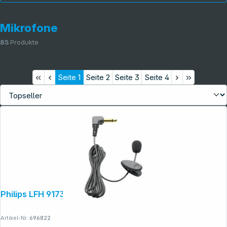
Mikrofone
85
Produkte
Seite
1
Seite
2
Seite
3
Seite
4
Informationen
Philips LFH 9173
Artikel-Nr.:
696822