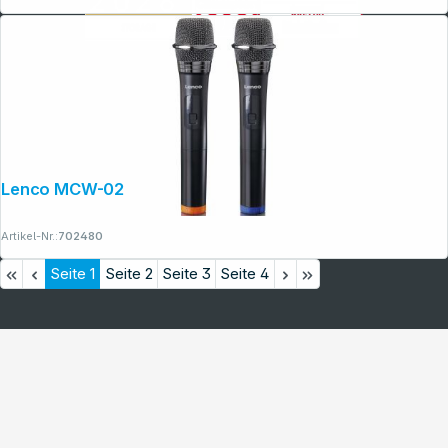
Lenco MCW-020BK
Artikel-Nr.:
702480
Seite
1
Seite
2
Seite
3
Seite
4