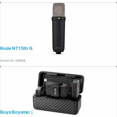
Rode NT1 5th Generation Schwarz
Artikel-Nr.:
110828
Boya Boyamic 2-01 2TX + 3RX