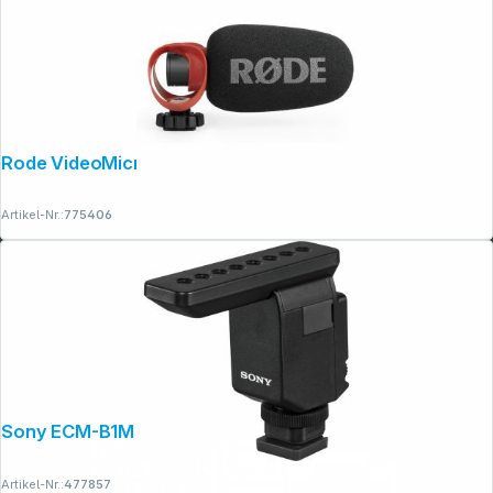
Rode VideoMicro II
Artikel-Nr.:
775406
Sony ECM-B1M Shotgun Mikrofon
Artikel-Nr.:
477857