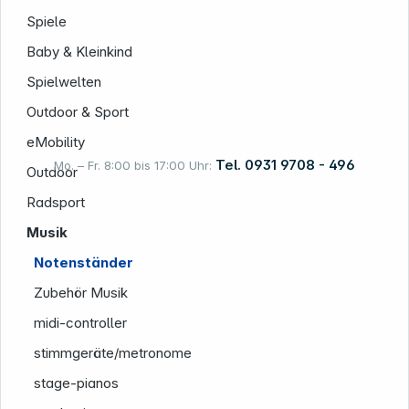
Spiele
Informationen
Baby & Kleinkind
Spielwelten
Outdoor & Sport
eMobility
Tel. 0931 9708 - 496
Mo. – Fr. 8:00 bis 17:00 Uhr:
Outdoor
Radsport
Musik
Rechtliches
Notenständer
Zubehör Musik
midi-controller
stimmgeräte/metronome
stage-pianos