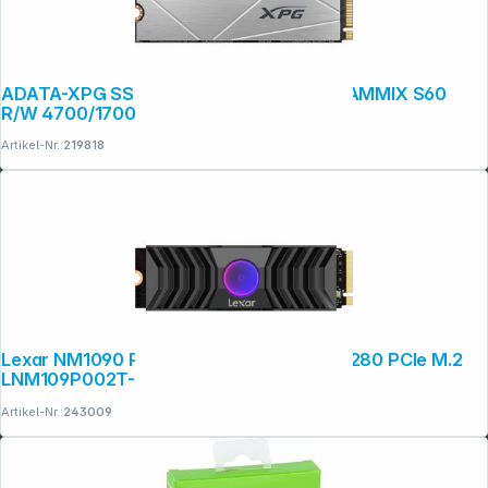
ADATA-XPG SSD PCIe Gen 4x4 512GB GAMMIX S60
R/W 4700/1700
Artikel-Nr.:
219818
Lexar NM1090 PRO Gen5x4 NVMe 2TB 2280 PCIe M.2
LNM109P002T-RNNNG
Artikel-Nr.:
243009