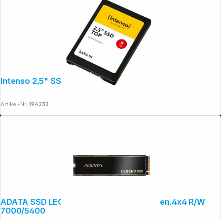
Folgen Sie uns auf
Intenso 2,5" SSD TOP 4TB SATA III
Artikel-Nr.:
194233
ADATA SSD LEGEND 900 2TB M.2 PCIe Gen.4x4 R/W
7000/5400