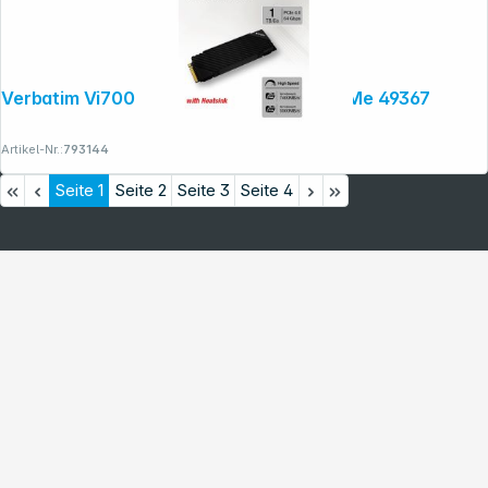
Verbatim Vi7000G M.2 SSD 1TB PCIe NVMe 49367
Artikel-Nr.:
793144
Seite
1
Seite
2
Seite
3
Seite
4