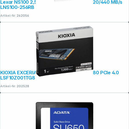
Lexar NS100 2,5" SATA TLC 256GB r/w 520/440 MB/s
LNS100-256RB
Artikel-Nr.:
262056
Copyright © 2001 - 2026 dexxIT. Alle Rechte vorbehalten.
KIOXIA EXCERIA BASIC NVMe 1TB M.2 2280 PCIe 4.0
LSF10Z001TG8
Artikel-Nr.:
202528