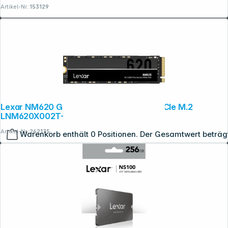
Artikel-Nr.:
153129
Lexar NM620 Gen3x4 NVMe 2TB 2280 PCIe M.2
LNM620X002T-RNNNG
Artikel-Nr.:
262175
Warenkorb enthält 0 Positionen. Der Gesamtwert beträg