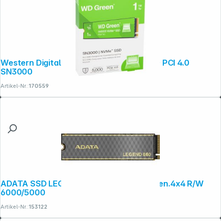
Western Digital Green SSD 1TB M.2 2280 PCI 4.0
SN3000
Artikel-Nr.:
170559
ADATA SSD LEGEND 860 1TB M.2 PCIe Gen.4x4 R/W
6000/5000
Artikel-Nr.:
153122