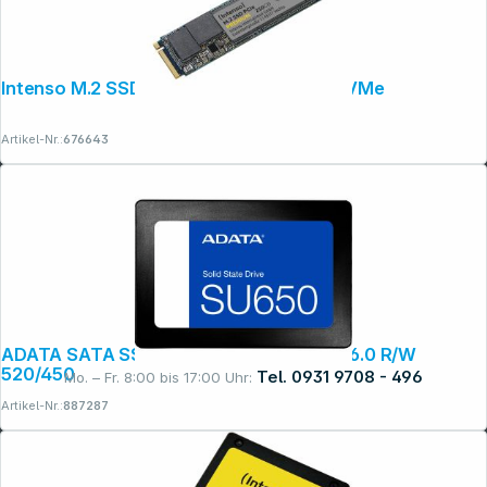
Intenso M.2 SSD Premium 250GB PCIe NVMe
Artikel-Nr.:
676643
ADATA SATA SSD SU650 512GB SATA III 6.0 R/W
520/450
Tel. 0931 9708 - 496
Mo. – Fr. 8:00 bis 17:00 Uhr:
Artikel-Nr.:
887287
Rechtliches