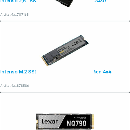
Intenso 2,5" SSD TOP 128GB SATA III 3812430
Artikel-Nr.:
707168
Intenso M.2 SSD MI500 2TB PCIe NVMe Gen 4x4
Artikel-Nr.:
878586