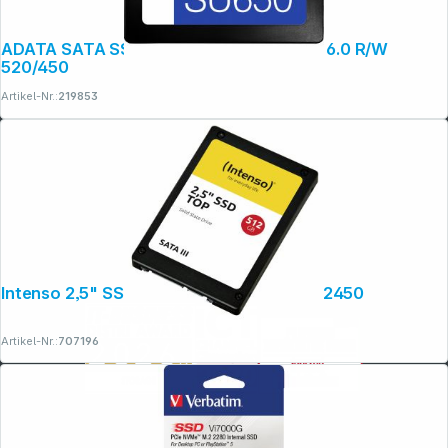
ADATA SATA SSD SU650 240GB SATA III 6.0 R/W
520/450
Artikel-Nr.:
219853
Intenso 2,5" SSD TOP 512GB SATA III 3812450
Artikel-Nr.:
707196