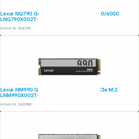
Lexar NQ790 Gen4 PCIe M.2 2TB r/w 7000/6000
LNQ790X002T-RNNNG
Artikel-Nr.:
262210
Lexar NM990 Gen5x4 NVMe 2TB 2280 PCIe M.2
LNM990X002T-RNNNG
Artikel-Nr.:
242988