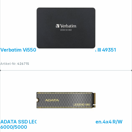
Verbatim Vi550 S3 2,5" SSD 256GB SATA III 49351
Artikel-Nr.:
426715
ADATA SSD LEGEND 860 2TB M.2 PCIe Gen.4x4 R/W
6000/5000