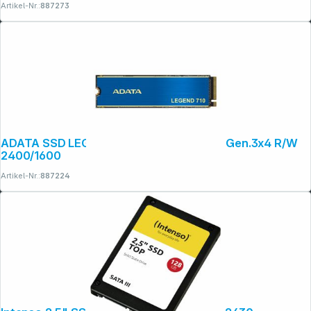
Artikel-Nr.:
887273
ADATA SSD LEGEND 710 512GB M.2 PCIe Gen.3x4 R/W
2400/1600
Artikel-Nr.:
887224