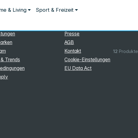
ationen
Rechtliches
e & Living
Sport & Freizeit
hmen
Impressum
Datenschutz
stungen
Presse
arken
AGB
eam
Kontakt
12
Produkte
 & Trends
Cookie‑Einstellungen
edingungen
EU Data Act
pply