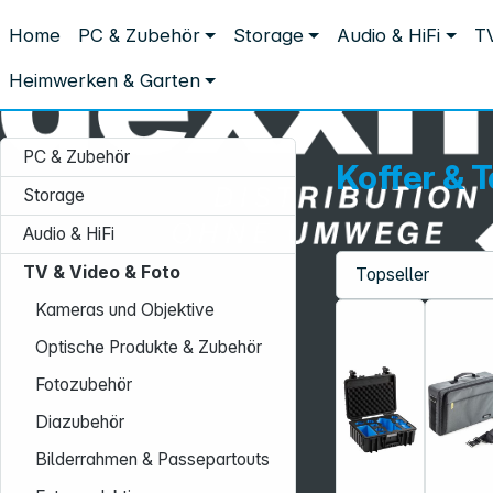
Distribution ohne Umwege
Home
PC & Zubehör
Storage
Audio & HiFi
TV
TV & Video & Foto
Camcorder & Drohnen
Koffer & Taschen 
Koffer & Taschen - Multicopter
Heimwerken & Garten
PC & Zubehör
Koffer & 
Storage
Audio & HiFi
TV & Video & Foto
Service-Hotline:
Kameras und Objektive
+49 931 9708–496
Optische Produkte & Zubehör
Mo. - Fr.: 08:00 - 17:00 Uhr
Fotozubehör
Diazubehör
Bilderrahmen & Passepartouts