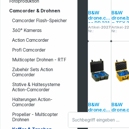
Fotoproduktion
Camcorder & Drohnen
B&W
B&W
drone.ca
drone.
Camcorder Flash-Speicher
se PP.221
g TEX.
Artikel-
202759
Artikel-
22
schwarz
für DJI
360° Kameras
Nr.:
Nr.:
für DJI
Neo 2
Mavic 4
Action Camcorder
Pro
Profi Camcorder
Multicopter Drohnen - RTF
Zubehör Sets Action
Camcorder
Stative & Haltesysteme
Action-Camcorder
Halterungen Action-
B&W
B&W
Camcorder
drone.ca
drone.
Propeller - Multicopter
se PP.221
se PP.6
Drohnen
Artikel-
202773
Artikel-
20
bronze-
gelb für
Nr.:
Nr.:
grün für
DJI Mini