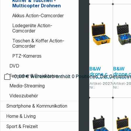
Koffer & Taschen -
DJI Mavic
Multicopter Drohnen
4 Pro
Akkus Action-Camcorder
Ladegeräte Action-
Camcorder
Taschen & Koffer Action-
Camcorder
PTZ-Kameras
DVD
B&W
B&W
drone.ca
drone.
Fernseher & Projektoren
0,00 €
Warenkorb enthält 0 Positionen. Der Gesamtwe
se PP.221
se PP.6
Artikel-
202766
Artikel-
2
gelb für
bronze
Media-Streaming
Nr.:
Nr.:
DJI Mavic
grün für
4 Pro
DJI Mini
Videozubehör
Smartphone & Kommunikation
Home & Living
Sport & Freizeit