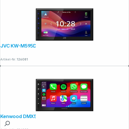
JVC KW-M595DBT
Artikel-Nr.:
126081
Kenwood DMX5023DAB