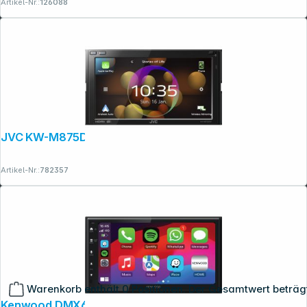
Artikel-Nr.:
126088
JVC KW-M875DBW
Artikel-Nr.:
782357
Warenkorb enthält 0 Positionen. Der Gesamtwert beträg
Kenwood DMX6523DAB