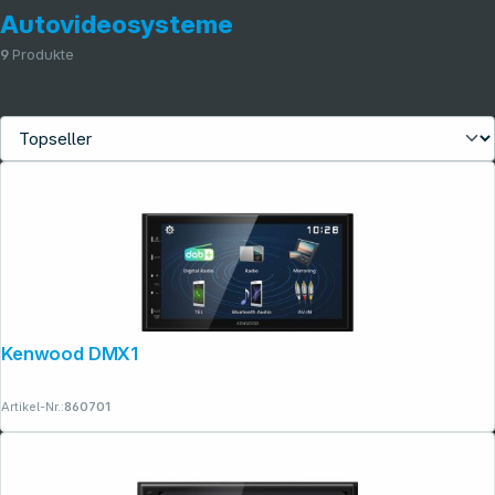
Autovideosysteme
9
Produkte
Folgen Sie uns auf
Kenwood DMX129DAB
Artikel-Nr.:
860701