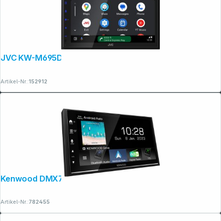
JVC KW-M695DBW
Artikel-Nr.:
152912
Kenwood DMX7722DABS
Artikel-Nr.:
782455