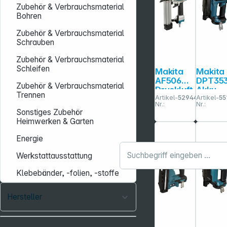
Zubehör & Verbrauchsmaterial
Bohren
Zubehör & Verbrauchsmaterial
Schrauben
Zubehör & Verbrauchsmaterial
Schleifen
Makita
Makita
AF506
DPT35
Zubehör & Verbrauchsmaterial
Druckluft
Akku-
Trennen
Artikel-
529440
Artikel-
55
nagler
Stiftna
Nr.:
Nr.:
er
Sonstiges Zubehör
Heimwerken & Garten
Energie
Werkstattausstattung
Klebebänder, -folien, -stoffe
Hersteller