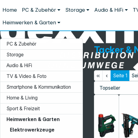
Distribution ohne Umwege
Home
PC & Zubehör
Storage
Audio & HiFi
TV
Heimwerken & Garten
Elektrowerkzeuge
Tacker & Nagler
Tacker & Nagler
Heimwerken & Garten
PC & Zubehör
Tacker & 
Storage
Audio & HiFi
Seite
1
Se
TV & Video & Foto
Service-Hotline:
Smartphone & Kommunikation
+49 931 9708–496
Home & Living
Mo. - Fr.: 08:00 - 17:00 Uhr
Sport & Freizeit
Heimwerken & Garten
Elektrowerkzeuge