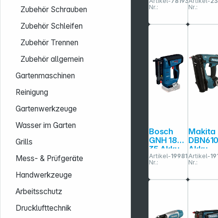
Artikel-
781930
Artikel-
23
Akku-
RED2
Nr.:
Nr.:
Zubehör Schrauben
Nagler
Zubehör Schleifen
Zubehör Trennen
Zubehör allgemein
Gartenmaschinen
Reinigung
Gartenwerkzeuge
Wasser im Garten
Bosch
Makita
GNH 18V-
DBN61
Grills
35 Akku-
Akku-
Artikel-
199819
Artikel-
19
Holznagl
Stauch
Mess- & Prüfgeräte
Nr.:
Nr.:
er
pfnagl
64 mm
Handwerkzeuge
18V
Arbeitsschutz
Drucklufttechnik