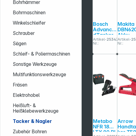
Bohrhämmer
Bohrmaschinen
Winkelschleifer
Bosch
Makita
Advance
DBN62
Schrauber
dTacker
Akku-
Artikel-
253432
Artikel-
25
18V-25
Stauch
Sägen
Nr.:
Nr.:
Akku-
pfnagl
Tacker
Schleif- & Poliermaschinen
Sonstige Werkzeuge
Multifunktionswerkzeuge
Fräsen
Elektrohobel
Heißluft- &
Heißklebewerkzeuge
Metabo
Arrow
Tacker & Nagler
NFR 18
Handt
Zubehör Bohren
LTX 90 BL
ker T5