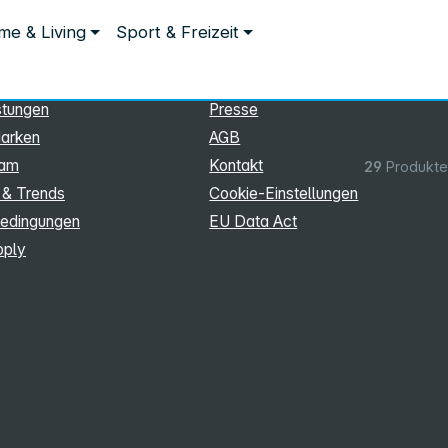
ationen
Rechtliches
e & Living
Sport & Freizeit
hmen
Impressum
Datenschutz
stungen
Presse
arken
AGB
eam
Kontakt
29
Produkte
 & Trends
Cookie‑Einstellungen
edingungen
EU Data Act
pply