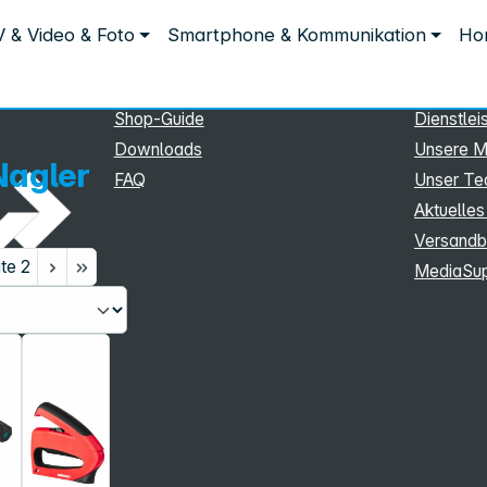
Service
Inform
 & Video & Foto
Smartphone & Kommunikation
Hom
Service
Unterne
eSupport
Sortiment
Shop-Guide
Dienstlei
Downloads
Unsere M
Nagler
FAQ
Unser T
Aktuelles
Versandb
ite
2
MediaSu