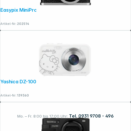
Easypix MiniPro XS1
Artikel-Nr.:
202514
Yashica DZ-100 Hello Kitty weiss
Artikel-Nr.:
139360
Tel. 0931 9708 - 496
Mo. – Fr. 8:00 bis 17:00 Uhr: