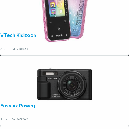
VTech Kidizoom Snap touch pink
Artikel-Nr.:
716487
Easypix Powerpro VX7230
Artikel-Nr.:
169747