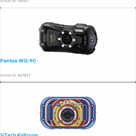
Artikel-Nr.:
115147
Pentax WG-90 schwarz
Artikel-Nr.:
847877
VTech Kidizoom Touch 5.0 blau