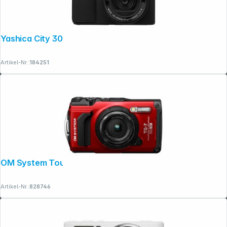
Rechtliches
Yashica City 300
Artikel-Nr.:
184251
OM System Tough TG-7 rot
Artikel-Nr.:
828746