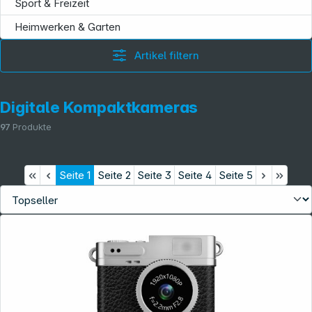
Sport & Freizeit
Heimwerken & Garten
Artikel filtern
Digitale Kompaktkameras
97
Produkte
Seite
1
Seite
2
Seite
3
Seite
4
Seite
5
Informationen