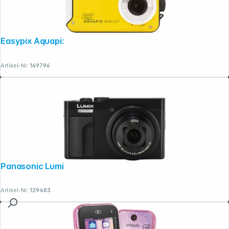
Easypix Aquapix W3027 Wave yellow
Artikel-Nr.:
169796
Panasonic Lumix DC-TZ99 schwarz
Artikel-Nr.:
129483