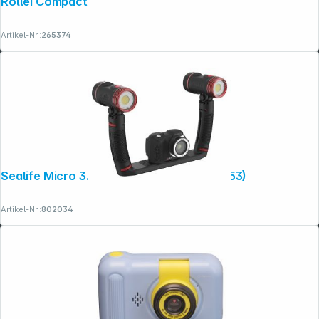
Rollei Compactline 880
Artikel-Nr.:
265374
Sealife Micro 3.0 Pro Duo 5000 Set (SL553)
Artikel-Nr.:
802034