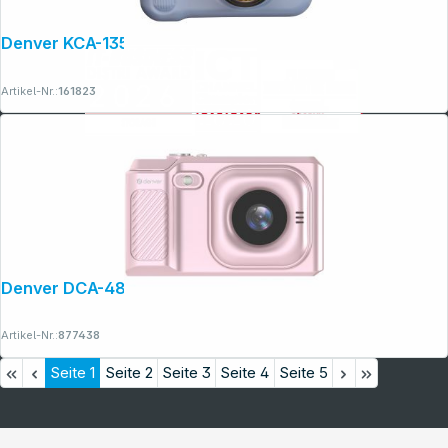
Denver KCA-1351 blau Kinderkamera
Artikel-Nr.:
161823
Denver DCA-4818 rosa
Artikel-Nr.:
877438
Seite
1
Seite
2
Seite
3
Seite
4
Seite
5