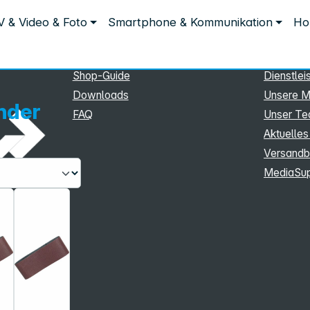
Service
Inform
V & Video & Foto
Smartphone & Kommunikation
Ho
n
Schleifbänder
Service
Unterne
eSupport
Sortiment
Shop-Guide
Dienstlei
Downloads
Unsere M
nder
FAQ
Unser T
Aktuelles
Versandb
MediaSu