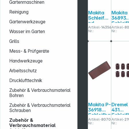
Gartenmaschinen
Reinigung
Makita
Makita
Schleifba
36893
Gartenwerkzeuge
nd
Schleif
Artikel-
143567
Artikel-
8
76x533m
nd
Wasser im Garten
Nr.:
Nr.:
m K80
100x61
m K60
Grills
Mess- & Prüfgeräte
Handwerkzeuge
Arbeitsschutz
Drucklufttechnik
Zubehör & Verbrauchsmaterial
Bohren
Makita P-
Dremel
Zubehör & Verbrauchsmaterial
36918
431
Schrauben
Schleifba
Schleif
Artikel-
807011
Artikel-
21
nd
nd P 60
Zubehör &
Nr.:
Nr.:
100x610m
Verbrauchsmaterial