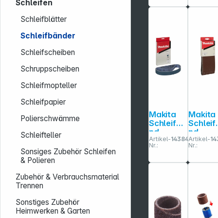
m K100
Schleifen
Schleifblätter
Schleifbänder
Schleifscheiben
Schruppscheiben
Schleifmopteller
Schleifpapier
Makita
Makita
Polierschwämme
Schleifba
Schleif
nd
nd
Schleifteller
Artikel-
143840
Artikel-
14
30x533m
100x61
Nr.:
Nr.:
m K60
m K24
Sonsiges Zubehör Schleifen
& Polieren
Zubehör & Verbrauchsmaterial
Trennen
Sonstiges Zubehör
Heimwerken & Garten