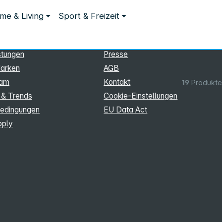
ationen
Rechtliches
me & Living
Sport & Freizeit
hmen
Impressum
Datenschutz
stungen
Presse
arken
AGB
eam
Kontakt
19
Produkte
 & Trends
Cookie‑Einstellungen
edingungen
EU Data Act
pply