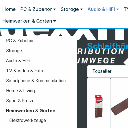
Distribution ohne Umwege
Home
PC & Zubehör
Storage
Audio & HiFi
T
Heimwerken & Garten
Zubehör & Verbrauchsmaterial Schleife
Schleifbänder
Heimwerken & Garten
PC & Zubehör
Schleifbä
Storage
Audio & HiFi
TV & Video & Foto
Service-Hotline:
Smartphone & Kommunikation
+49 931 9708–496
Home & Living
Mo. - Fr.: 08:00 - 17:00 Uhr
Sport & Freizeit
Heimwerken & Garten
Elektrowerkzeuge