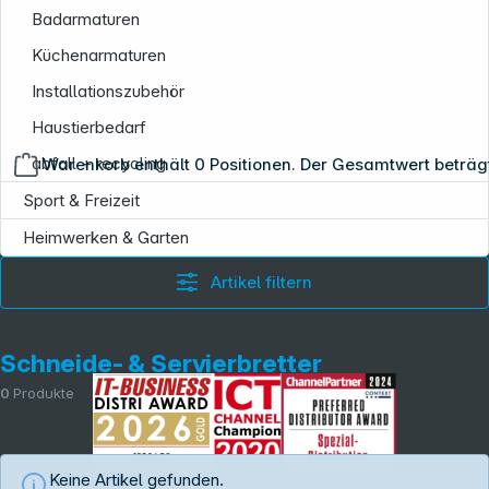
Badarmaturen
Küchenarmaturen
Installationszubehör
Haustierbedarf
abfall + recycling
Warenkorb enthält 0 Positionen. Der Gesamtwert beträg
Copyright © 2001 - 2026 dexxIT. Alle Rechte vorbehalten.
Sport & Freizeit
Heimwerken & Garten
Artikel filtern
Schneide- & Servierbretter
0
Produkte
Keine Artikel gefunden.