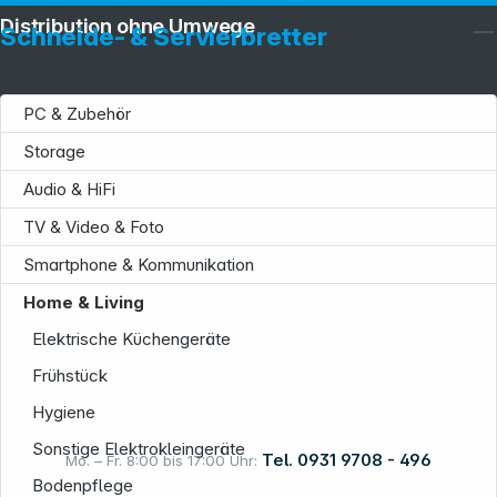
Distribution ohne Umwege
Schneide- & Servierbretter
PC & Zubehör
Storage
Audio & HiFi
Service
TV & Video & Foto
Smartphone & Kommunikation
Home & Living
Elektrische Küchengeräte
Informationen
Frühstück
Hygiene
Sonstige Elektrokleingeräte
Tel. 0931 9708 - 496
Mo. – Fr. 8:00 bis 17:00 Uhr:
Bodenpflege