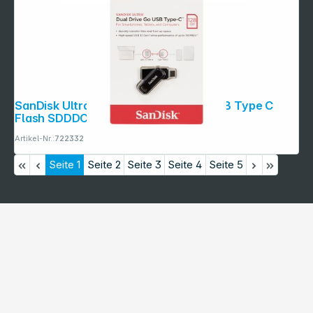
SanDisk Ultra Dual DriveGo 128GB USB Type C
Flash SDDDC3-128G-G46
Artikel-Nr.:
722332
Seite
1
Seite
2
Seite
3
Seite
4
Seite
5