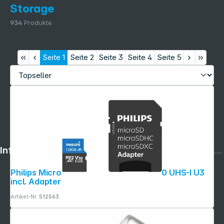
Storage
934
Produkte
Seite
1
Seite
2
Seite
3
Seite
4
Seite
5
Informationen
Philips MicroSDXC Card 128GB Class 10 UHS-I U3
incl. Adapter
Artikel-Nr.:
512563