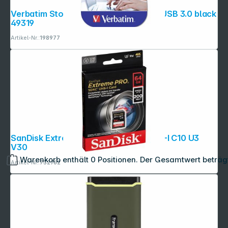
Verbatim Store n Go 128GB Pinstripe USB 3.0 black
49319
Artikel-Nr.:
198977
SanDisk Extreme Pro SDXC 64GB UHS-I C10 U3
V30
Warenkorb enthält 0 Positionen. Der Gesamtwert beträg
Artikel-Nr.:
732762