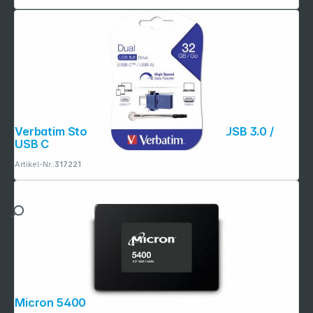
Verbatim Store n Go 32GB Dual Drive USB 3.0 /
USB C
Artikel-Nr.:
317221
Micron 5400 PRO 1920GB SATA 2.5