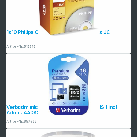
1x10 Philips CD-RW 80Min 700MB 4-12x JC
Artikel-Nr.:
513515
Verbatim microSDHC 16GB Class 10 UHS-I incl
Adapt. 44082
Artikel-Nr.:
857535