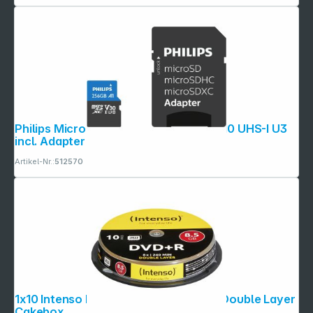
Philips MicroSDXC Card 256GB Class 10 UHS-I U3
incl. Adapter
Artikel-Nr.:
512570
1x10 Intenso DVD+R 8,5GB 8x Speed, Double Layer
Cakebox