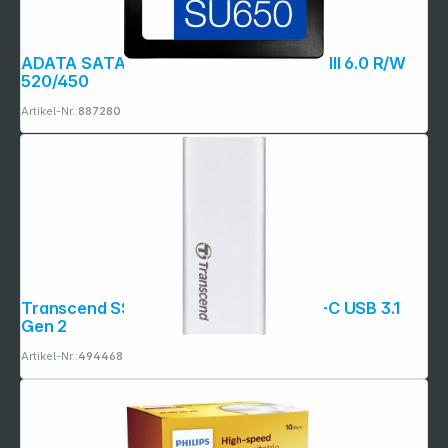
ADATA SATA SSD SU650 256GB SATA III 6.0 R/W
520/450
Artikel-Nr.:
887280
Transcend SSD ESD240C 480GB USB-C USB 3.1
Gen 2
Artikel-Nr.:
494468