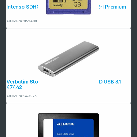
Intenso SDHC Card 32GB Class 10 UHS-I Premium
Artikel-Nr.:
852488
Verbatim Store n Go Vx500 240GB SSD USB 3.1
47442
Artikel-Nr.:
363526