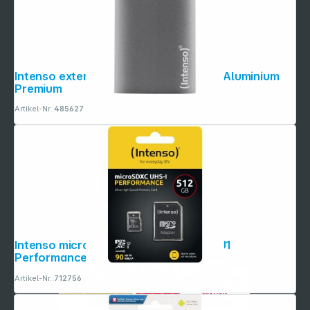
Intenso externe SSD 1,8" 1TB USB 3.0 Aluminium
Premium
Artikel-Nr.:
485627
Intenso microSDXC 512GB C10 UHS-I U1
Performance Adapte
Artikel-Nr.:
712756