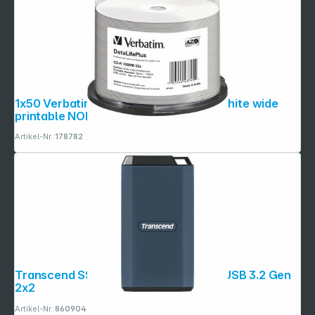
1x50 Verbatim CD-R 80 / 700MB 52x white wide
printable NON-ID
Artikel-Nr.:
178782
Transcend SSD ESD410C 4TB USB-C USB 3.2 Gen
2x2
Artikel-Nr.:
860904