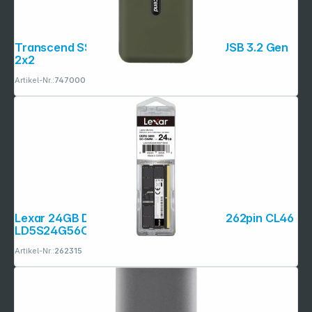
Transcend SSD ESD380C 1TB USB-C USB 3.2 Gen
2x2
Artikel-Nr.:
747000
Copyright © 2001 - 2026 dexxIT. Alle Rechte vorbehalten.
Lexar 24GB DDR5 5600Mhz SO-DIMM 262pin CL46
LD5S24G56C46ST-BGS
Artikel-Nr.:
262315