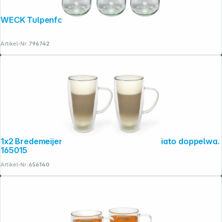
WECK Tulpenform-Glas 580ml 6er Pack
Artikel-Nr.:
796742
1x2 Bredemeijer Glas 400ml Latte Macchiato doppelwa.
165015
Artikel-Nr.:
656140
Copyright © 2001 - 2026 dexxIT. Alle Rechte vorbehalten.