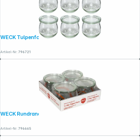
WECK Tulpenform-Glas 370ml 6er Pack
Artikel-Nr.:
796721
WECK Rundrandglas Tulpe 0,5l 4er Pack
Artikel-Nr.:
796665