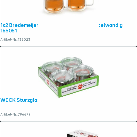
1x2 Bredemeijer Glas Merano 290ml doppelwandig
165051
Artikel-Nr.:
138023
WECK Sturzglas 0,25l 4er Pack
Artikel-Nr.:
796679