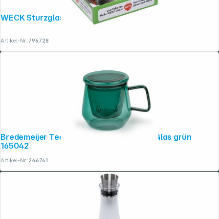
WECK Sturzglas 0,75l 4er Pack
Artikel-Nr.:
796728
Bredemeijer Tea for one Livorno 290ml Glas grün
165042
Artikel-Nr.:
246761