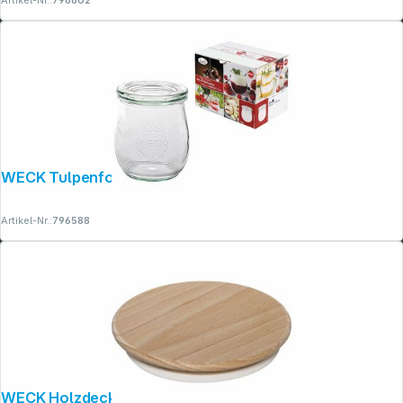
WECK Tulpenform-Glas 220ml 12er Pack
Artikel-Nr.:
796588
WECK Holzdeckel 100mm Buche