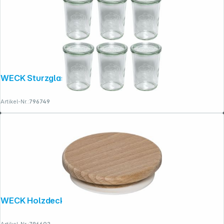
WECK Sturzglas 850ml 6er Pack
Artikel-Nr.:
796749
Folgen Sie uns auf
WECK Holzdeckel 60mm Buche
Artikel-Nr.:
796602