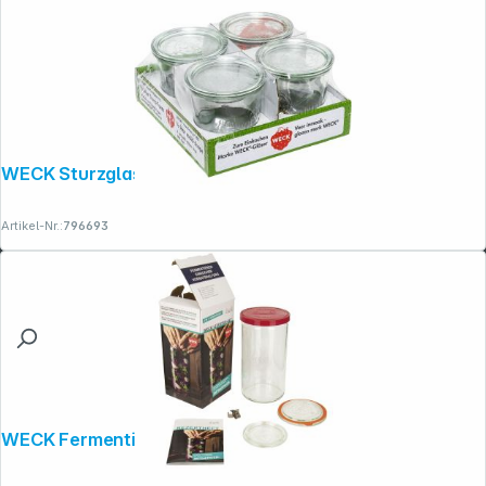
WECK Sturzglas 0,5l 4er Pack
Artikel-Nr.:
796693
WECK Fermentier-Starter-Set 1590ml