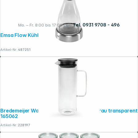
Tel. 0931 9708 - 496
Mo. – Fr. 8:00 bis 17:00 Uhr:
Emsa Flow Kühlkaraffe 1,0l glas 505219
Rechtliches
Artikel-Nr.:
487251
Bredemeijer Wasserkaraffe Padua 1,2l, grau transparent
165062
Artikel-Nr.:
228197