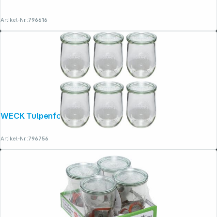
Artikel-Nr.:
796616
WECK Tulpenform-Glas 1062ml 6er Pack
Artikel-Nr.:
796756