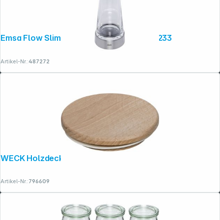
Emsa Flow Slim Kühlkaraffe glas 1,0l 514233
Artikel-Nr.:
487272
WECK Holzdeckel 80mm Buche
Artikel-Nr.:
796609