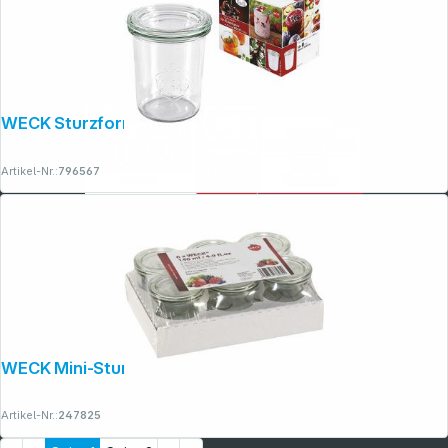
WECK Sturzform-Glas 160ml 12er Pack
Artikel-Nr.:
796567
WECK Mini-Sturzglas 140ml 6er tray
Artikel-Nr.:
247825