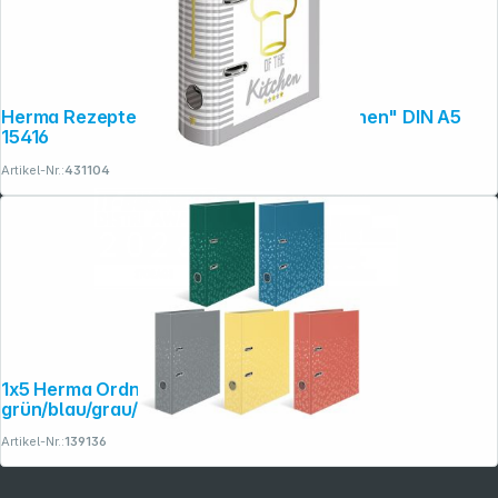
Herma Rezepte-Ordner "Star of the Kitchen" DIN A5
15416
Artikel-Nr.:
431104
1x5 Herma Ordner Color Standard
grün/blau/grau/gelb/rot 20110
Artikel-Nr.:
139136