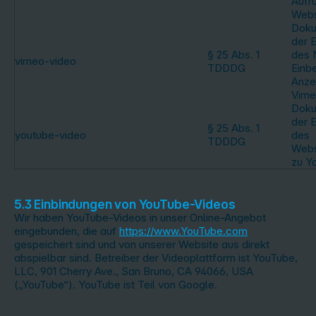
Aufru
Webs
Doku
der E
§ 25 Abs. 1
des 
vimeo-video
TDDDG
Einb
Anze
Vime
Doku
der E
§ 25 Abs. 1
youtube-video
des
TDDDG
Webs
zu Y
5.3 Einbindungen von YouTube-Videos
Wir haben YouTube-Videos in unser Online-Angebot
eingebunden, die auf
https://www.YouTube.com
gespeichert sind und von unserer Website aus direkt
abspielbar sind. Betreiber der Videoplattform ist YouTube,
LLC, 901 Cherry Ave., San Bruno, CA 94066, USA
(„YouTube“). YouTube ist Teil von Google.