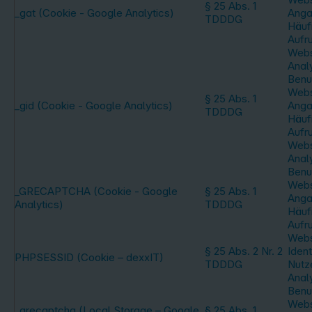
§ 25 Abs. 1
_gat (Cookie - Google Analytics)
Anga
TDDDG
Häufi
Aufr
Webs
Anal
Benu
Webs
§ 25 Abs. 1
_gid (Cookie - Google Analytics)
Anga
TDDDG
Häufi
Aufr
Webs
Anal
Benu
Webs
_GRECAPTCHA (Cookie - Google
§ 25 Abs. 1
Anga
Analytics)
TDDDG
Häufi
Aufru
Webs
§ 25 Abs. 2 Nr. 2
Ident
PHPSESSID (Cookie – dexxIT)
TDDDG
Nutz
Anal
Benu
Webs
_grecaptcha (Local Storage – Google
§ 25 Abs. 1