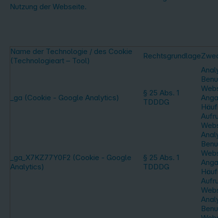
Nutzung der Webseite.
Name der Technologie / des Cookie
Rechtsgrundlage
Zwe
(Technologieart – Tool)
Anal
Benu
Webs
§ 25 Abs. 1
_ga (Cookie - Google Analytics)
Anga
TDDDG
Häufi
Aufr
Webs
Anal
Benu
Webs
_ga_X7KZ77Y0F2 (Cookie - Google
§ 25 Abs. 1
Anga
Analytics)
TDDDG
Häufi
Aufr
Webs
Anal
Benu
Webs