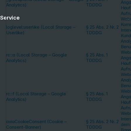
Anga
Analytics)
TDDDG
Häufi
Aufru
Service
Webs
Komm
loglevel:userlike (Local Storage –
§ 25 Abs. 2 Nr. 2
Inte
Userlike)
TDDDG
Kund
Anal
Benu
Webs
rc::a (Local Storage – Google
§ 25 Abs. 1
Anga
Analytics)
TDDDG
Häufi
Aufru
Webs
Anal
Benu
Webs
rc::f (Local Storage – Google
§ 25 Abs. 1
Anga
Analytics)
TDDDG
Häufi
Aufru
Webs
Inter
aviaCookieConsent (Cookie –
§ 25 Abs. 2 Nr. 2
dem 
Consent-Banner)
TDDDG
Bann