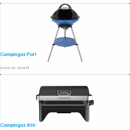
Campingaz Party Grill 600 R
Artikel-Nr.:
764479
Campingaz Attitude 2go R