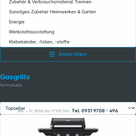
Informationen
Zubehör & Verbrauchsmaterial Trennen
Sonstiges Zubehör Heimwerken & Garten
Energie
Werkstattausstattung
Klebebänder, -folien, -stoffe
Artikel filtern
Gasgrills
16
Produkte
Tel. 0931 9708 - 496
Mo. – Fr. 8:00 bis 17:00 Uhr:
Rechtliches