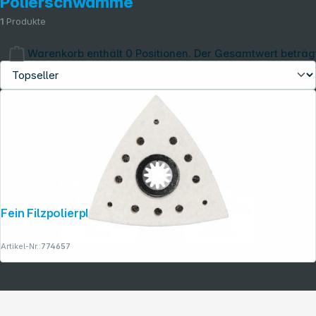
Polierschwämme
1
Produkte
Warenkorb enthält 0 Positionen. Der Gesamtwert beträg
Copyright © 2001 - 2026 dexxIT. Alle Rechte vorbehalten.
Fein Filzpolierplatte SL 3-EckV EckVE2
Artikel-Nr.:
774657