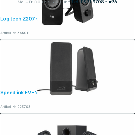
Tel. 0931 9708 - 496
Mo. – Fr. 8:00 bis 17:00 Uhr:
Logitech Z207 schwarz
Rechtliches
Artikel-Nr.:
345011
Speedlink EVENT Stereo Speakers black
Artikel-Nr.:
223703