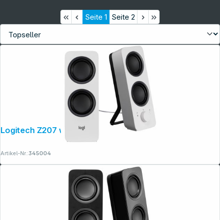
Seite
1
Seite
2
Logitech Z207 weiß
Artikel-Nr.:
345004