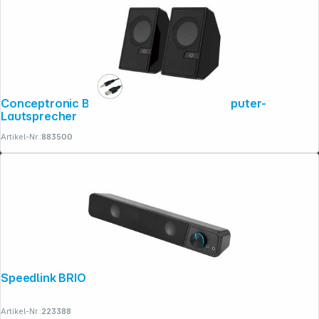
Conceptronic BJORN02B 2.0-Kanal-Computer-
Lautsprecher
Artikel-Nr.:
883500
Speedlink BRIO Stereo Soundbar black
Artikel-Nr.:
223388