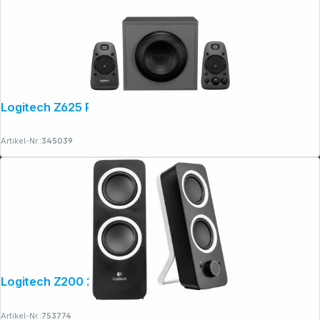
Logitech Z625 Powerful THX Sound
Artikel-Nr.:
345039
Logitech Z200 2.0 Midnight Black
Artikel-Nr.:
753774