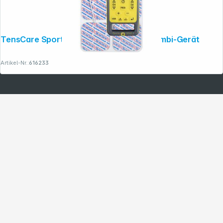
TensCare Sports TENS 2 TENS / EMS Kombi-Gerät
Artikel-Nr.:
616233