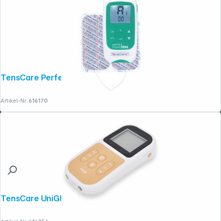
TensCare Perfect mama
Artikel-Nr.:
616170
TensCare UniGlo Muskelstimulator