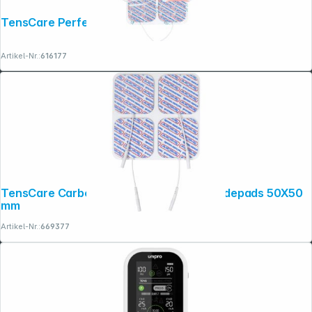
TensCare Perfect mama+
Artikel-Nr.:
616177
TensCare Carborn Mesh 4er Set Electrodepads 50X50
mm
Artikel-Nr.:
669377