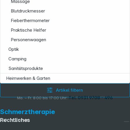
Massage
Blutdruckmesser
Fieberthermometer
Praktische Helfer
Personenwaagen
Optik
Camping
Sanitätsprodukte
Heimwerken & Garten
Artikel filtern
Tel. 0931 9708 - 496
Mo. – Fr. 8:00 bis 17:00 Uhr:
Schmerztherapie
Rechtliches
15
Produkte