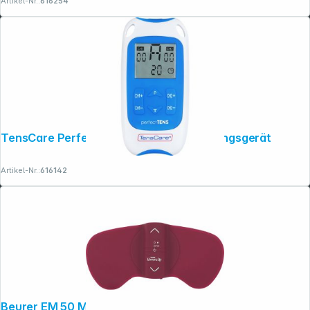
Artikel-Nr.:
616254
TensCare Perfect TENS Schmerzlinderungsgerät
Artikel-Nr.:
616142
Beurer EM 50 Menstrual Relax