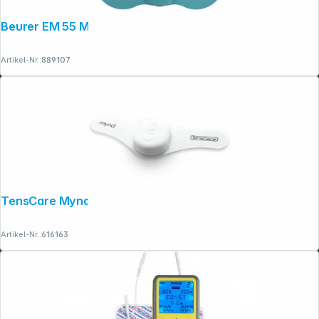
Beurer EM 55 Menstrual Relax+
Artikel-Nr.:
889107
TensCare Mynd bei Migräne
Artikel-Nr.:
616163