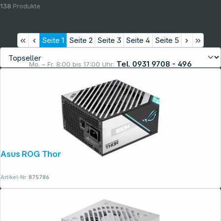
138
Produkte
Seite
1
Seite
2
Seite
3
Seite
4
Seite
5
Tel. 0931 9708 - 496
Mo. – Fr. 8:00 bis 17:00 Uhr:
Rechtliches
Asus ROG Thor Platinum II 850W
Artikel-Nr.:
875786