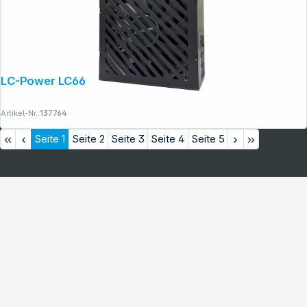
LC-Power LC6650G-SI V3.1
Artikel-Nr.:
137764
Seite
1
Seite
2
Seite
3
Seite
4
Seite
5