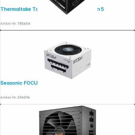
Thermaltake Toughpower PF3 750W Gen 5
Artikel-Nr.:
785654
Seasonic FOCUS GX-750 White ATX 3.1
Artikel-Nr.:
236016