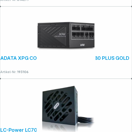
ADATA XPG CORE REACTOR II VE 850W 80 PLUS GOLD
Artikel-Nr.:
193106
LC-Power LC700SI V2.31