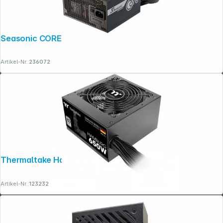
Seasonic CORE GC-750 ATX 3.1
Artikel-Nr.:
236072
Thermaltake Hamburg 650W ATX3.1 80+
Artikel-Nr.:
123232