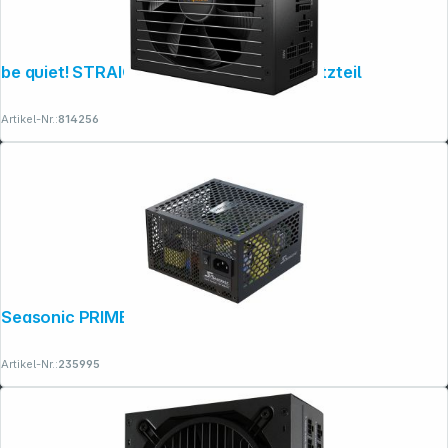
be quiet! STRAIGHT POWER 12 750W Netzteil
Artikel-Nr.:
814256
Seasonic PRIME Fanless PX-500
Artikel-Nr.:
235995