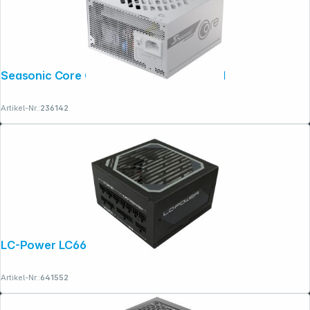
Seasonic Core GX-650-V2-White ATX 3.1
Artikel-Nr.:
236142
LC-Power LC6650M V2.31
Artikel-Nr.:
641552
Folgen Sie uns auf