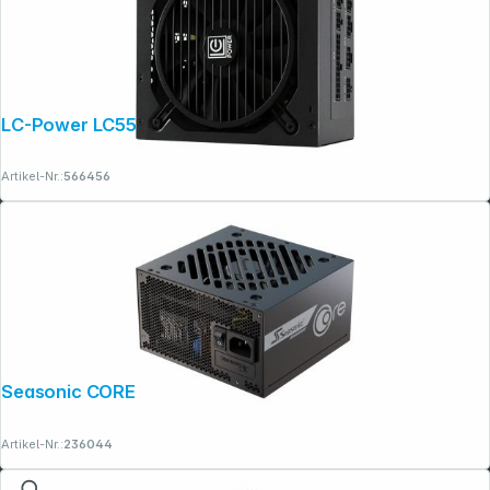
LC-Power LC550 V2.31
Artikel-Nr.:
566456
Seasonic CORE GX-850 ATX 3.1
Artikel-Nr.:
236044