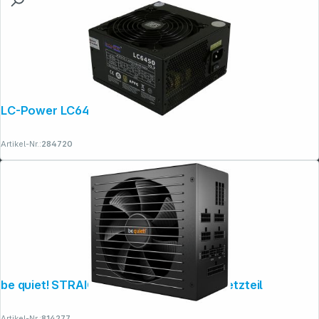
LC-Power LC6450 V2.3
Artikel-Nr.:
284720
be quiet! STRAIGHT POWER 12 1200W Netzteil
Artikel-Nr.:
814277