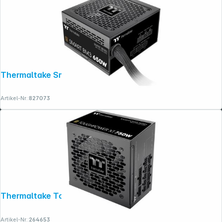
Thermaltake Smart BM3 650W Netzteil
Artikel-Nr.:
827073
Thermaltake Toughpower XT 750W
Artikel-Nr.:
264653