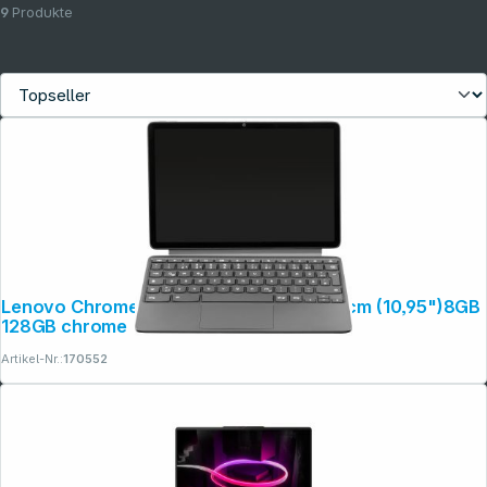
9
Produkte
Lenovo Chromebook Duet 11M889 27,81cm (10,95")8GB
128GB chrome
Artikel-Nr.:
170552