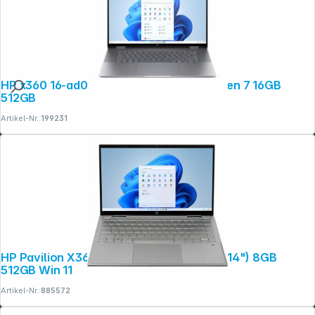
HP x360 16-ad0675ng 40,64cm (16") Ryzen 7 16GB
512GB
Artikel-Nr.:
199231
HP Pavilion X360 14-ek1652ng 35,60cm (14") 8GB
512GB Win 11
Artikel-Nr.:
885572