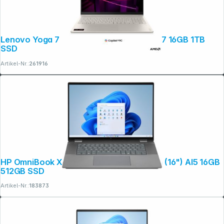
Lenovo Yoga 7 16AGP11 40,64cm (16") AI7 16GB 1TB
SSD
Artikel-Nr.:
261916
HP OmniBook X Flip 16-ar0655ng 40,6cm (16") AI5 16GB
512GB SSD
Artikel-Nr.:
183873