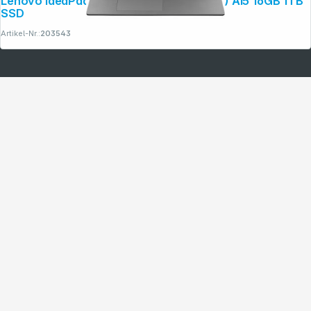
Lenovo IdeaPad 5 16AKP10 40,64cm (16") AI5 16GB 1TB
SSD
Artikel-Nr.:
203543