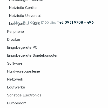
Netzteile Geräte
Netzteile Universal
Tel. 0931 9708 - 496
Mo. – Fr. 8:00 bis 17:00 Uhr:
Ladegeräte - USB
Peripherie
Drucker
Rechtliches
Eingabegeräte PC
Eingabegeräte Spielekonsolen
Software
Hardwarebausteine
Netzwerk
Laufwerke
Sonstige Electronics
Bürobedarf