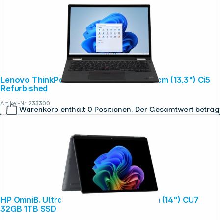
Lenovo ThinkPad X13 YOGA Gen2 33,78cm (13,3") Ci5
Refurbished
Artikel-Nr.:
233300
Warenkorb enthält 0 Positionen. Der Gesamtwert beträg
Copyright © 2001 - 2026 dexxIT. Alle Rechte vorbehalten.
HP OmniB. Ultra Flip 14-fh0678ng 35,6cm (14") CU7
32GB 1TB SSD