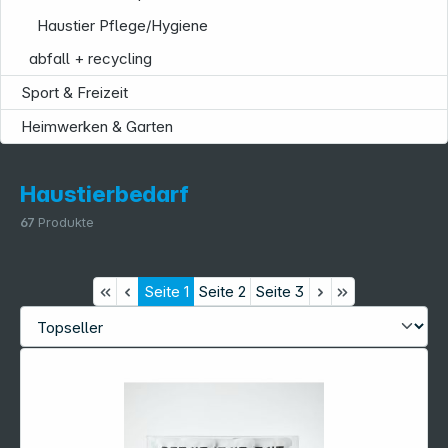
Haustier Pflege/Hygiene
abfall + recycling
Sport & Freizeit
Heimwerken & Garten
Haustierbedarf
67
Produkte
Seite
1
Seite
2
Seite
3