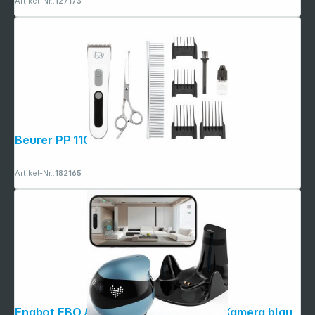
Artikel-Nr.:
127173
Beurer PP 110 Fluffy Fellschneider
Artikel-Nr.:
182165
Enabot EBO Air 2 Haustierroboter 2K Kamera blau