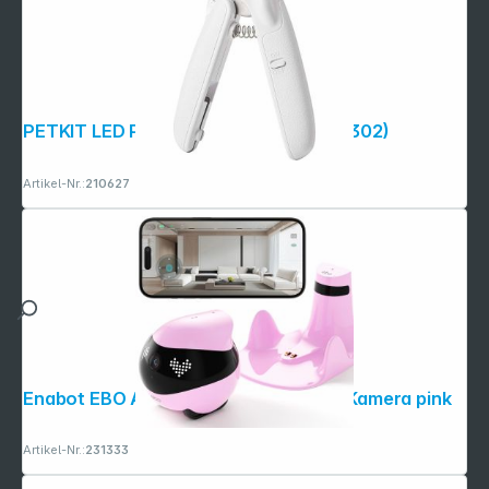
PETKIT LED Pet Nail Clipper PRO (PK2302)
Artikel-Nr.:
210627
Enabot EBO Air 2 Haustierroboter 2K Kamera pink
Artikel-Nr.:
231333