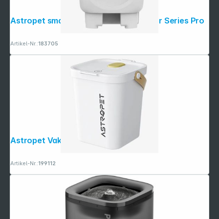
Astropet smarte Katzentoilette Jupiter Series Pro
Artikel-Nr.:
183705
Astropet Vakuumbehälter Vega
Artikel-Nr.:
199112