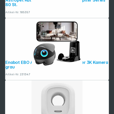
Astropet Katzentoilettenbeutel für Jupiter Series
80 St.
Artikel-Nr.:
185357
Enabot EBO Air 2 Plus Haustier- roboter 3K Kamera
grau
Artikel-Nr.:
231347
Copyright © 2001 - 2026 dexxIT. Alle Rechte vorbehalten.