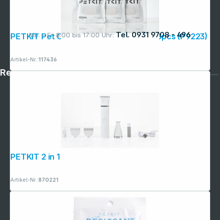
Tel. 0931 9708 - 496
Mo. – Fr. 8:00 bis 17:00 Uhr:
PETKIT Pet Odor Eliminator N50 2.0 - 3pcs (P9223)
Artikel-Nr.:
117436
Rechtliches
PETKIT 2 in 1 Pet Trimmer Pro (PK413)
Artikel-Nr.:
870221