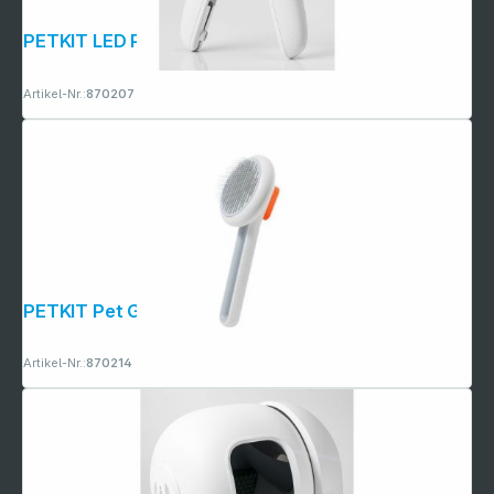
PETKIT LED Pet Nail Clipper (PK403)
Artikel-Nr.:
870207
PETKIT Pet Grooming Brush 2 (PGB2)
Artikel-Nr.:
870214