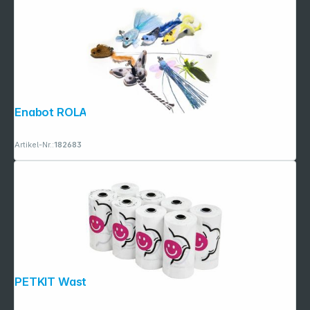
Enabot ROLA Mini Cat Teaser
Artikel-Nr.:
182683
PETKIT Waste Bag Refill-8 rolls