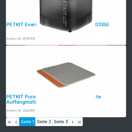
PETKIT Eversweet Solo SE- Grey (P4103Sb)
Artikel-Nr.:
870193
PETKIT Pura Max 2 / Pura X wasserfeste
Auffangmatte
Artikel-Nr.:
226139
Seite
1
Seite
2
Seite
3