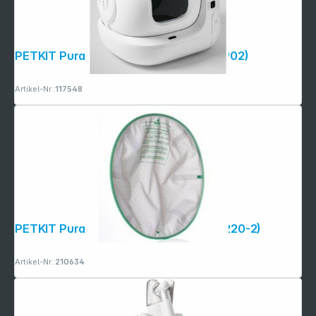
PETKIT Pura Max 2 Cat Litter Box (P9902)
Artikel-Nr.:
117548
PETKIT Pura Max 2 Cat Litter Mat (P9220-2)
Artikel-Nr.:
210634