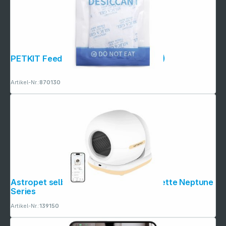
PETKIT Feeder Desiccant-5pcs (P5FD)
Artikel-Nr.:
870130
Folgen Sie uns auf
Astropet selbstreinigende Katzen toilette Neptune
Series
Artikel-Nr.:
139150