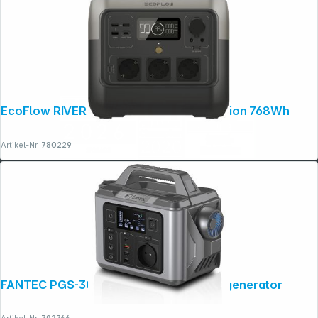
EcoFlow RIVER 2 Pro Lithium Power Station 768Wh
Artikel-Nr.:
780229
FANTEC PGS-300 Powerstation & Solargenerator