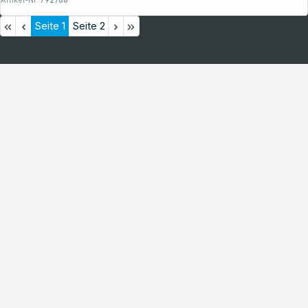
Artikel-Nr.:
792766
Seite
1
Seite
2