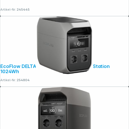
Artikel-Nr.:
245445
EcoFlow DELTA 3 Classic Lithium Power Station
1024Wh
Artikel-Nr.:
254804