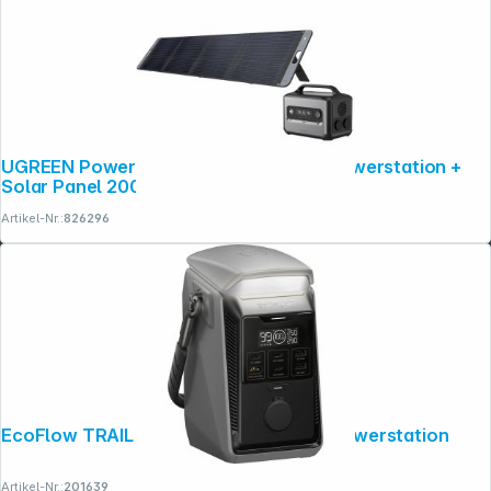
UGREEN PowerRoam GS1200 1200W Powerstation +
Solar Panel 200W
Artikel-Nr.:
826296
EcoFlow TRAIL Plus 300 DC Portable Powerstation
Artikel-Nr.:
201639