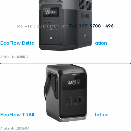
Tel. 0931 9708 - 496
Mo. – Fr. 8:00 bis 17:00 Uhr:
EcoFlow Delta 2 Max - Portable Powerstation
Rechtliches
Artikel-Nr.:
825512
EcoFlow TRAIL 200 DC Portable Powerstation
Artikel-Nr.:
201604