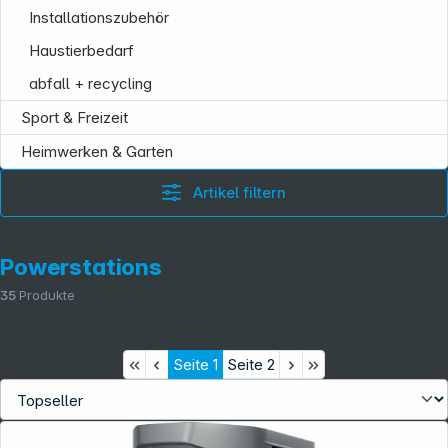
Installationszubehör
Haustierbedarf
abfall + recycling
Sport & Freizeit
Heimwerken & Garten
Artikel filtern
Powerstations
35
Produkte
Seite
1
Seite
2