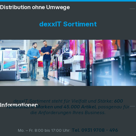
Distribution ohne Umwege
dexxIT Sortiment
Service
dexxIT Sortiment steht für Vielfalt und Stärke:
600
Informationen
renommierte Marken und 45.000 Artikel
, passgenau für
die Anforderungen Ihres Business.
Tel. 0931 9708 - 496
Mo. – Fr. 8:00 bis 17:00 Uhr: