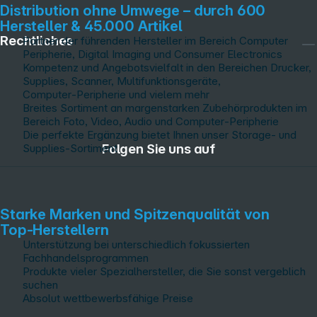
Distribution ohne Umwege – durch 600
Hersteller & 45.000 Artikel
Rechtliches
Partner der führenden Hersteller im Bereich Computer
Peripherie, Digital Imaging und Consumer Electronics
Kompetenz und Angebotsvielfalt in den Bereichen Drucker,
Supplies, Scanner, Multifunktionsgeräte,
Computer‑Peripherie und vielem mehr
Breites Sortiment an margenstarken Zubehörprodukten im
Bereich Foto, Video, Audio und Computer‑Peripherie
Die perfekte Ergänzung bietet Ihnen unser Storage‑ und
Folgen Sie uns auf
Supplies‑Sortiment
Starke Marken und Spitzenqualität von
Top‑Herstellern
Unterstützung bei unterschiedlich fokussierten
Fachhandelsprogrammen
Produkte vieler Spezialhersteller, die Sie sonst vergeblich
suchen
Absolut wettbewerbsfähige Preise