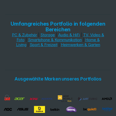
Umfangreiches Portfolio in folgenden
Bereichen
PC & Zubehör
|
Storage
|
Audio & HiFi
|
TV, Video &
Foto
|
Smartphone & Kommunikation
|
Home &
Living
|
Sport & Freizeit
|
Heimwerken & Garten
Ausgewählte Marken unseres Portfolios